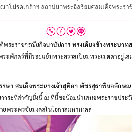
ุณาโปรดเกล้าฯ สถาปนาพระอิสริยยศสมเด็จพระราชิน
ัติพระราชกรณียกิจนานัปการ 
ทรงเคียงข้างพระบาทสม
พระพักตร์ที่มีรอยแย้มพระสรวลเปี่ยมพระเมตตาอยู่เส
รษา สมเด็จพระนางเจ้าสุทิดา พัชรสุธาพิมลลักษ
ในวาระที่สำคัญยิ่งนี้ ณ ที่นี้ขอน้อมนำเสนอพระราชประว
ถวายพระพรชัยมงคลในโอกาสมหามงคล