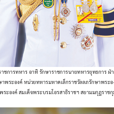
งราชการทหาร อาทิ รักษาราชการนายทหารยุทธการ ฝ่
ษาพระองค์ หน่วยทหารมหาดเล็กราชวัลลภรักษาพระอง
ในพระองค์ สมเด็จพระบรมโอรสาธิราชฯ สยามมกุฎราช