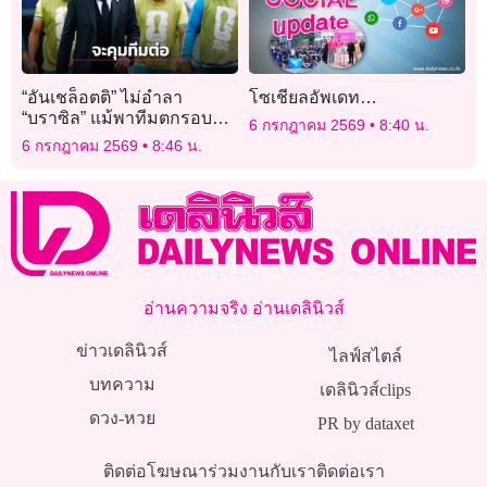
“อันเชล็อตติ” ไม่อำลา
โซเชียลอัพเดท…
“บราซิล” แม้พาทีมตกรอบ
6 กรกฎาคม 2569
8:40 น.
ฟุตบอลโลก
6 กรกฎาคม 2569
8:46 น.
อ่านความจริง อ่านเดลินิวส์
ข่าวเดลินิวส์
ไลฟ์สไตล์
บทความ
เดลินิวส์clips
ดวง-หวย
PR by dataxet
ติดต่อโฆษณา
ร่วมงานกับเรา
ติดต่อเรา