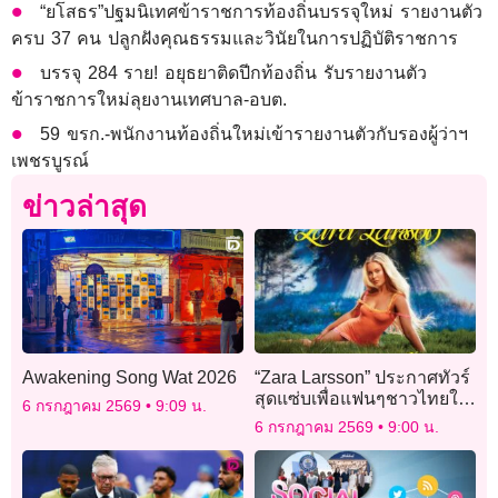
“ยโสธร”ปฐมนิเทศข้าราชการท้องถิ่นบรรจุใหม่ รายงานตัว
ครบ 37 คน ปลูกฝังคุณธรรมและวินัยในการปฏิบัติราชการ
บรรจุ 284 ราย! อยุธยาติดปีกท้องถิ่น รับรายงานตัว
ข้าราชการใหม่ลุยงานเทศบาล-อบต.
59 ขรก.-พนักงานท้องถิ่นใหม่เข้ารายงานตัวกับรองผู้ว่าฯ
เพชรบูรณ์
ข่าวล่าสุด
Awakening Song Wat 2026
“Zara Larsson” ประกาศทัวร์
สุดแซ่บเพื่อแฟนๆชาวไทยใน
6 กรกฎาคม 2569
9:09 น.
“Midnight Sun Tour”
6 กรกฎาคม 2569
9:00 น.