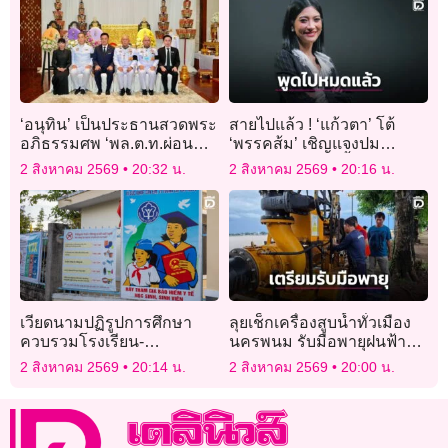
‘อนุทิน’ เป็นประธานสวดพระ
สายไปแล้ว ! ‘แก้วตา’ โต้
อภิธรรมศพ ‘พล.ต.ท.ผ่อน
‘พรรคส้ม’ เชิญแจงปม
ปลัดรักษา’ พ่อตา ‘อดีตนา
คุกคามทางเพศ ชี้ผู้บริหารรู้
2 สิงหาคม 2569
20:32 น.
2 สิงหาคม 2569
20:16 น.
ยกฯเศรษฐา’
แต่ไม่ทำอะไร
เวียดนามปฏิรูปการศึกษา
ลุยเช็กเครื่องสูบน้ำทั่วเมือง
ควบรวมโรงเรียน-
นครพนม รับมือพายุฝนฟ้า
มหาวิทยาลัย ลดโครงสร้าง
คะนอง 2-4 ส.ค.
2 สิงหาคม 2569
20:14 น.
2 สิงหาคม 2569
20:00 น.
ซ้ำซ้อน