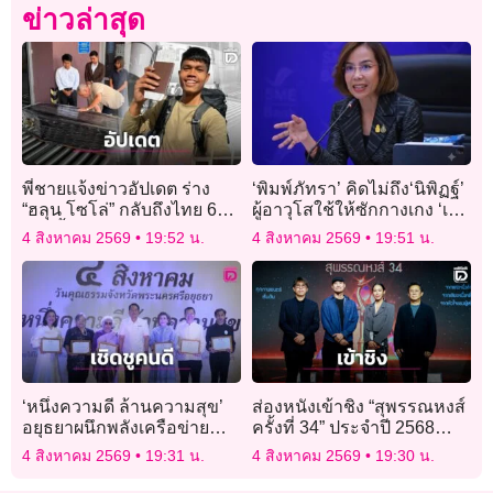
ข่าวล่าสุด
พี่ชายแจ้งข่าวอัปเดต ร่าง
‘พิมพ์ภัทรา’ คิดไม่ถึง‘นิพิฏฐ์’
“ฮลุน โซโล่” กลับถึงไทย 6
ผู้อาวุโสใช้ให้ซักกางเกง ‘เน
ส.ค.นี้ สถานทูตเร่งจอร์เจียส่ง
วิน’
4 สิงหาคม 2569
19:52 น.
4 สิงหาคม 2569
19:51 น.
ผลชันสูตร
‘หนึ่งความดี ล้านความสุข’
ส่องหนังเข้าชิง “สุพรรณหงส์
อยุธยาผนึกพลังเครือข่าย
ครั้งที่ 34” ประจำปี 2568
คุณธรรม เชิดชูคนดี จุด
หนังหลากหลายแนว-นัก
4 สิงหาคม 2569
19:31 น.
4 สิงหาคม 2569
19:30 น.
ประกายสังคมแห่งการแบ่ง
แสดงหน้าใหม่พาเหรดแจ้ง
ปัน
เกิด