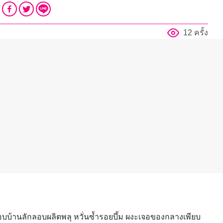
12 ครั้ง
บ้านลักลอบผลิตพลุ หวั่นซ้ำรอยบึ้ม ผงะเจอของกลางเพียบ