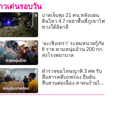
่าวเด่นรอบวัน
บาดเจ็บพุ่ง 21 คน หลังแผ่น
ดินไหว 4.7 เขย่าพื้นที่ภูเขาไฟ
ทางใต้อิตาลี
‘ฉะเชิงเทรา’ ระดมหน่วยกู้ภัย
8 ราย หามหนุ่มอ้วน 200 กก.
ส่งโรงพยาบาล
ตำรวจขอโทษญาติ 3 ศพ รับ
สื่อสารคดีบกพร่อง ยืนยัน
สืบสวนต่อเนื่อง-ล่าคนร้ายไม่
เคยหยุด