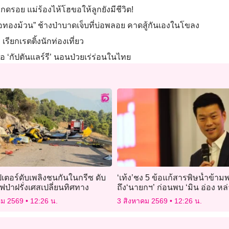
ดรอย แม่ร้องไห้โฮขอให้ลูกยังมีชีวิต!
ีดอทองม้วน” ช้างป่าบาดเจ็บที่บ่อพลอย คาดสู้กันเองในโขลง
ียกเรตติ้งนักท่องเที่ยว
อ ‘กัปตันแลร์รี’ นอนป่วยเร่ร่อนในไทย
เตอร์ดับเพลิงชนกันในกรีซ ดับ
‘เท้ง’ชง 5 ข้อแก้สารพิษน้ำข้
ฟป่าฝรั่งเศสเปลี่ยนทิศทาง
ถึง‘นายกฯ’ ก่อนพบ ‘มิน อ่อง หล่
คม 2569
12:26 น.
3 สิงหาคม 2569
12:26 น.