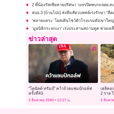
2 พี่น้องรัสเซียหายปริศนา วงจรปิดพบรถจยย.สะก
สบอ.3 (บ้านโป่ง) ส่งทีมสัตวแพทย์เร่งรักษา “ส
‘พลายแคระ’ โผล่เดินโชว์ตัวโรงแรมดังเขาใหญ่ เร
‘มูลนิธิกระจกเงา’ เร่งประสานสถานทูต ช่วยเหลื
ข่าวล่าสุด
“โดนัลด์ ทรัมป์” คว้าถ้วยแชมป์กอล์ฟ
เฮลิคอป
ครั้งที่43
2 ราย ไ
3 สิงหาคม 2569
12:27 น.
3 สิงหา