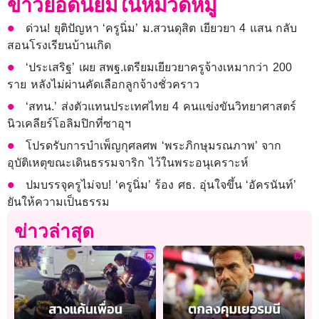
ข่าวยอดนิยมในหมวดหมู่
ด่วน! ยุติปัญหา ‘ครูนิ่ม’ ม.สวนดุสิต เยียวยา 4 แสน กลับ
สอนโรงเรียนบ้านเกิด
‘ประเสริฐ’ เผย สพฐ.เตรียมเยียวยาครูจ้างเหมากว่า 200
ราย หลังไม่ผ่านคัดเลือกลูกจ้างชั่วคราว
‘สทน.’ ส่งตัวแทนประเทศไทย 4 คนแข่งขันวิทยาศาสตร์
นิวเคลียร์โอลิมปิกที่ซาอุฯ
โปรดรับการบำเพ็ญกุศลศพ ‘พระภิกษุมรณภาพ’ จาก
อุบัติเหตุขณะเดินธรรมจาริก ไว้ในพระอนุเคราะห์
ปมบรรจุครูไม่จบ! ‘ครูนิ่ม’ ร้อง ศธ. อุ่นใจขึ้น ‘อัครนันท์’
ยันให้ความเป็นธรรม
ข่าวล่าสุด