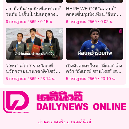
ล่า ‘มือปืน’ บุกยิงเพื่อนร่วมก๊
HERE WE GO! “คลอปป์”
วนดับ 1 เจ็บ 1 ปมเหตุสาง
ตกลงขึ้นกุมบังเหียน “อินทรี
แค้นติดคุกถูกตีท้ายครัว
เหล็ก”
6 กรกฎาคม 2569
0:15 น.
6 กรกฎาคม 2569
0:02 น.
‘สทน.’ คว้า 7 รางวัลเวที
เปิดตัวละครใหม่! “ผีแดง” เล็ง
นวัตกรรมนานาชาติ-โชว์
คว้า “อังเดรย์ ซานโตส” เสริม
ศักยภาพงานวิจัยไทยไกลสู่
แดนกลาง
5 กรกฎาคม 2569
23:14 น.
5 กรกฎาคม 2569
23:10 น.
ญี่ปุ่น
อ่านความจริง อ่านเดลินิวส์