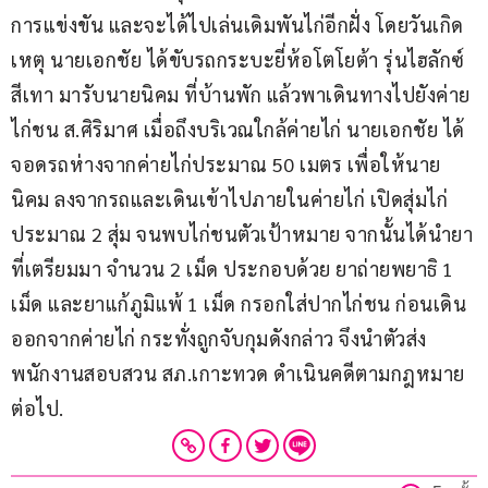
การแข่งขัน และจะได้ไปเล่นเดิมพันไก่อีกฝั่ง โดยวันเกิด
เหตุ นายเอกชัย ได้ขับรถกระบะยี่ห้อโตโยต้า รุ่นไฮลักซ์ 
สีเทา มารับนายนิคม ที่บ้านพัก แล้วพาเดินทางไปยังค่าย
ไก่ชน ส.ศิริมาศ เมื่อถึงบริเวณใกล้ค่ายไก่ นายเอกชัย ได้
จอดรถห่างจากค่ายไก่ประมาณ 50 เมตร เพื่อให้นาย
นิคม ลงจากรถและเดินเข้าไปภายในค่ายไก่ เปิดสุ่มไก่
ประมาณ 2 สุ่ม จนพบไก่ชนตัวเป้าหมาย จากนั้นได้นำยา
ที่เตรียมมา จำนวน 2 เม็ด ประกอบด้วย ยาถ่ายพยาธิ 1 
เม็ด และยาแก้ภูมิแพ้ 1 เม็ด กรอกใส่ปากไก่ชน ก่อนเดิน
ออกจากค่ายไก่ กระทั่งถูกจับกุมดังกล่าว จึงนำตัวส่ง
พนักงานสอบสวน สภ.เกาะทวด ดำเนินคดีตามกฎหมาย
ต่อไป.