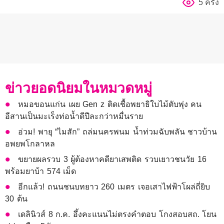
5 ครั้ง
ข่าวยอดนิยมในหมวดหมู่
หมอขอนแก่น เผย Gen z ติดเชื้อพยาธิใบไม้ตับพุ่ง คน
อีสานเป็นมะเร็งท่อน้ำดีปีละกว่าหมื่นราย
อ่วม! พายุ “ไมสัก” ถล่มนครพนม น้ำท่วมฉับพลัน ชาวบ้าน
อพยพโกลาหล
ขยายผลรวบ 3 ผู้ต้องหาคดียาเสพติด รวบเยาวชนวัย 16
พร้อมยาบ้า 574 เม็ด
อีกแล้ว! ถนนชนบทยาว 260 เมตร เจอเสาไฟฟ้าโผล่ถี่ยิบ
30 ต้น
เดลินิวส์ 8 ก.ค. อึ้งคะแนนไม่ตรงคำตอบ โกงสอบสถ. โยน