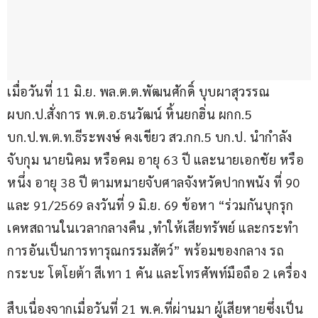
เมื่อวันที่ 11 มิ.ย. พล.ต.ต.พัฒนศักดิ์ บุบผาสุวรรณ 
ผบก.ป.สั่งการ พ.ต.อ.ธนวัฒน์ หิ้นยกฮิ่น ผกก.5 
บก.ป.พ.ต.ท.ธีระพงษ์ คงเขียว สว.กก.5 บก.ป. นำกำลัง
จับกุม นายนิคม หรือคม อายุ 63 ปี และนายเอกชัย หรือ
หนึ่ง อายุ 38 ปี ตามหมายจับศาลจังหวัดปากพนัง ที่ 90 
และ 91/2569 ลงวันที่ 9 มิ.ย. 69 ข้อหา “ร่วมกันบุกรุก
เคหสถานในเวลากลางคืน ,ทำให้เสียทรัพย์ และกระทำ
การอันเป็นการทารุณกรรมสัตว์” พร้อมของกลาง รถ
กระบะ โตโยต้า สีเทา 1 คัน และโทรศัพท์มือถือ 2 เครื่อง
สืบเนื่องจากเมื่อวันที่ 21 พ.ค.ที่ผ่านมา ผู้เสียหายซึ่งเป็น