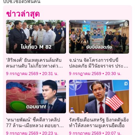
ปปช.เชือด5พันคน
ข่าวล่าสุด
‘สิริพงศ์’ ยันเหตุเครนล้มทับ
จ.น่าน จัดโครงการขับขี่
คนงานดับ ไม่เกี่ยวทางด่วน
ปลอดภัย มีวินัยจราจร ประจำ
พิเศษ M82 ใช้เส้นทางได้ปกติ
ปี 2569 สร้างภูมิคุ้มกันใช้รถ
9 กรกฎาคม 2569
20:31 น.
9 กรกฎาคม 2569
20:30 น.
ใช้ถนนอย่างปลอดภัย
‘ทนายพัฒน์’ ชี้คดีสาวคลิป
รัสเซียเตือนสหรัฐ ยิ่งกดดันยิ่ง
77 ล้าน–เมียหลวง ตอบยาก!
ทำให้สงครามยูเครนยืดเยื้อ
แล้วท่านล่ะ คิดอย่างไร?
9 กรกฎาคม 2569
20:23 น.
9 กรกฎาคม 2569
20:07 น.