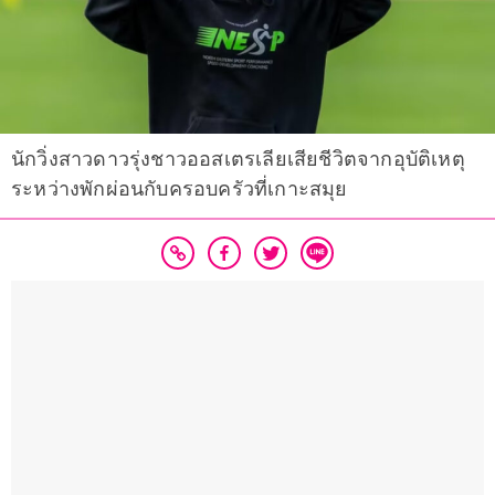
นักวิ่งสาวดาวรุ่งชาวออสเตรเลียเสียชีวิตจากอุบัติเหตุ
ระหว่างพักผ่อนกับครอบครัวที่เกาะสมุย