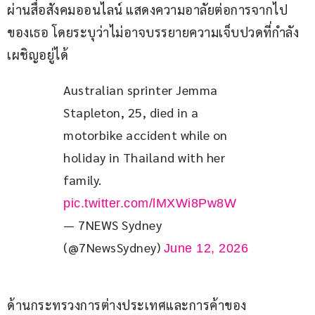
ผ่านสื่อสังคมออนไลน์ แสดงความอาลัยต่อการจากไป
ของเธอ โดยระบุว่าไม่อาจบรรยายความเจ็บปวดที่กำลัง
เผชิญอยู่ได้
Australian sprinter Jemma 
Stapleton, 25, died in a 
motorbike accident while on 
holiday in Thailand with her 
family. 
pic.twitter.com/lMXWi8Pw8W
— 7NEWS Sydney
(@7NewsSydney)
June 12, 2026
ด้านกระทรวงการต่างประเทศและการค้าของ