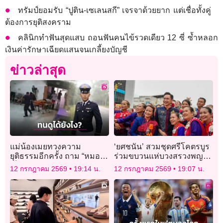
ทรัมป์ยอมรับ “ปูติน-เซเลนสกี” เจรจาด้วยยาก แต่เชื่อทั้งคู่
ต้องการยุติสงคราม
คลินิกทำฟันสุดแสบ ถอนฟันคนไข้รวดเดียว 12 ซี่ ซ้ำหลอก
เงินค่ารักษาเฉียดแสนจนเกลี้ยงบัญชี
ข่าวล่าสุด
แม่น้องเมยทวงความ
‘ยศชนัน’ สวมชุดศรีโคตรบูร
ยุติธรรมอีกครั้ง ถาม “หมอ”ดู
ร่วมขบวนแห่บวงสรวงพญา
เด็กชักตายต่อหน้าต่อตาได้ยัง
ศรีสัตตนาคราช
12 กรกฎาคม 2569
19:14 น.
12 กรกฎาคม 2569
19:07 น.
ไง