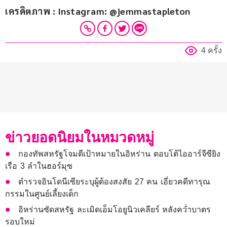
เครดิตภาพ : Instagram: @jemmastapleton
4 ครั้ง
ข่าวยอดนิยมในหมวดหมู่
กองทัพสหรัฐโจมตีเป้าหมายในอิหร่าน ตอบโต้ไออาร์จีซียิง
เรือ 3 ลำในฮอร์มุซ
ตำรวจอินโดนีเซียระบุผู้ต้องสงสัย 27 คน เอี่ยวคดีทารุณ
กรรมในศูนย์เลี้ยงเด็ก
อิหร่านซัดสหรัฐ ละเมิดเอ็มโอยูนิวเคลียร์ หลังคว่ำบาตร
รอบใหม่