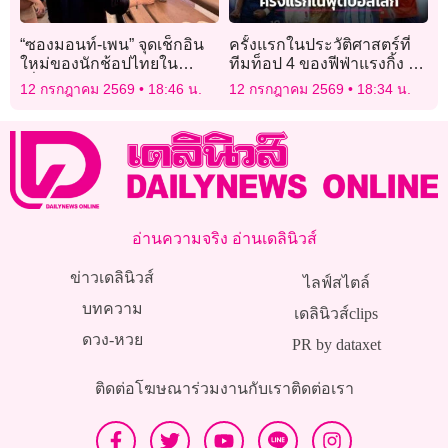
“ซองมอนท์-เพน” จุดเช็กอิน
ครั้งแรกในประวัติศาสตร์ที่
ใหม่ของนักช้อปไทยใน
ทีมท็อป 4 ของฟีฟ่าแรงกิ้ง อยู่
เซี่ยงไฮ้
พร้อมหน้าในศึกฟุตบอลโลก
12 กรกฎาคม 2569
18:46 น.
12 กรกฎาคม 2569
18:34 น.
รอบรองฯ
อ่านความจริง อ่านเดลินิวส์
ข่าวเดลินิวส์
ไลฟ์สไตล์
บทความ
เดลินิวส์clips
ดวง-หวย
PR by dataxet
ติดต่อโฆษณา
ร่วมงานกับเรา
ติดต่อเรา