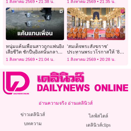
1 สิงหาคม 2569
21:38 น.
1 สิงหาคม 2569
21:35 น.
พัก
หนุ่มแค้นเพื่อนสาวถูกแฟนยิง
‘สมเด็จพระสังฆราช’
เสียชีวิต ชักปืนยิงสนั่นกลาง
ประทานพระวโรกาสให้ ‘8
งานศพดับ 1-เจ็บ 2
สมเด็จพระราชาคณะ’ เฝ้า
1 สิงหาคม 2569
21:04 น.
1 สิงหาคม 2569
20:28 น.
ถวายสักการะ
อ่านความจริง อ่านเดลินิวส์
ข่าวเดลินิวส์
ไลฟ์สไตล์
บทความ
เดลินิวส์clips