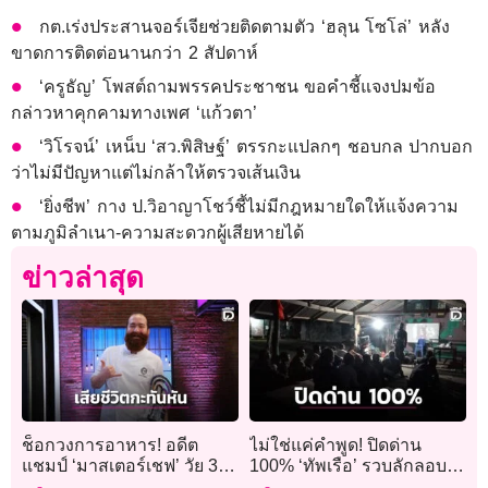
กต.เร่งประสานจอร์เจียช่วยติดตามตัว ‘ฮลุน โซโล่’ หลัง
ขาดการติดต่อนานกว่า 2 สัปดาห์
‘ครูธัญ’ โพสต์ถามพรรคประชาชน ขอคำชี้แจงปมข้อ
กล่าวหาคุกคามทางเพศ ‘แก้วตา’
‘วิโรจน์’ เหน็บ ‘สว.พิสิษฐ์’ ตรรกะแปลกๆ ชอบกล ปากบอก
ว่าไม่มีปัญหาแต่ไม่กล้าให้ตรวจเส้นเงิน
‘ยิ่งชีพ’ กาง ป.วิอาญาโชว์ชี้ไม่มีกฎหมายใดให้แจ้งความ
ตามภูมิลำเนา-ความสะดวกผู้เสียหายได้
ข่าวล่าสุด
ช็อกวงการอาหาร! อดีต
ไม่ใช่แค่คำพูด! ปิดด่าน
แชมป์ ‘มาสเตอร์เชฟ’ วัย 37
100% ‘ทัพเรือ’ รวบลักลอบ
ปี เสียชีวิตกะทันหันในบ้าน
หนีเข้าเมือง 19 ราย