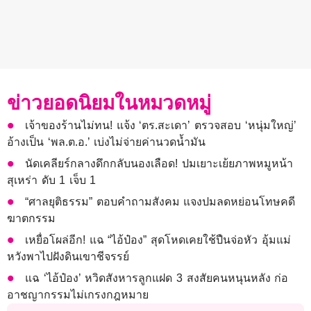
ข่าวยอดนิยมในหมวดหมู่
เจ้าของร้านไม่ทน! แจ้ง ‘ตร.สะเดา’ ตรวจสอบ ‘หนุ่มใหญ่’
อ้างเป็น ‘พล.ต.อ.’ เบ่งไม่จ่ายค่านวดน้ำมัน
นัดเคลียร์กลางดึกกลับนองเลือด! ปมเยาะเย้ยภาพหมูหน้า
สุเหร่า ดับ 1 เจ็บ 1
“ศาลยุติธรรม” ตอบคำถามสังคม แจงปมลดหย่อนโทษคดี
ฆาตกรรม
เหยื่อโผล่อีก! แฉ “ไอ้ป๋อง” สุดโหดเคยใช้ปืนจ่อหัว อุ้มแม่
หวังพาไปฝังดินเขาชีจรรย์
แฉ ‘ไอ้ป๋อง’ หวิดสังหารลูกแฝด 3 สงสัยคนหนุนหลัง ก่อ
อาชญากรรมไม่เกรงกฎหมาย