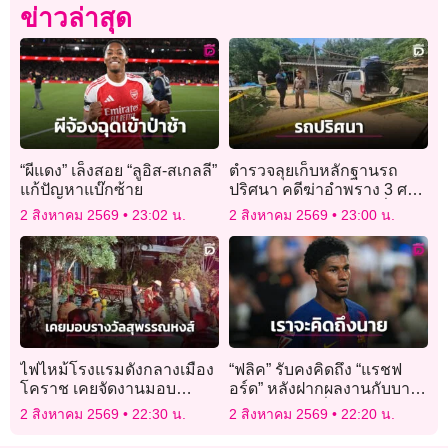
ข่าวล่าสุด
“ผีแดง” เล็งสอย “ลูอิส-สเกลลี”
ตำรวจลุยเก็บหลักฐานรถ
แก้ปัญหาแบ๊กซ้าย
ปริศนา คดีฆ่าอำพราง 3 ศพ
ฝังดิน เร่งหาหลักฐานเชื่อม
2 สิงหาคม 2569
23:02 น.
2 สิงหาคม 2569
23:00 น.
โยงผู้ก่อเหตุ
ไฟไหม้โรงแรมดังกลางเมือง
“ฟลิค” รับคงคิดถึง “แรชฟ
โคราช เคยจัดงานมอบ
อร์ด” หลังฝากผลงานกับบาร์
รางวัลสุพรรณหงส์
ซาอย่างยอดเยี่ยม
2 สิงหาคม 2569
22:30 น.
2 สิงหาคม 2569
22:20 น.