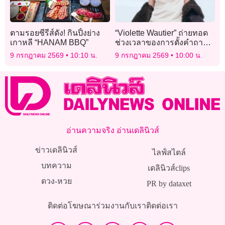
ตามรอยซีรีส์ดัง! กินปิ้งย่าง
“Violette Wautier” ถ่ายทอด
เกาหลี “HANAM BBQ”
ช่วงเวลาของการตั้งคำถาม
กับชีวิตว่า ‘ควรไปต่อหรือพอ
9 กรกฎาคม 2569
10:10 น.
9 กรกฎาคม 2569
10:00 น.
แค่นี้’
อ่านความจริง อ่านเดลินิวส์
ข่าวเดลินิวส์
ไลฟ์สไตล์
บทความ
เดลินิวส์clips
ดวง-หวย
PR by dataxet
ติดต่อโฆษณา
ร่วมงานกับเรา
ติดต่อเรา