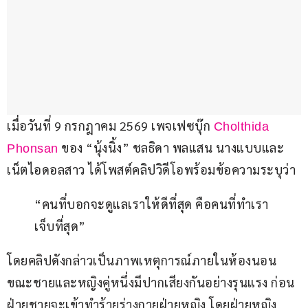
เมื่อวันที่ 9 กรกฎาคม 2569 เพจเฟซบุ๊ก 
Cholthida 
 ของ “นุ้งนิ้ง” ชลธิดา พลแสน นางแบบและ
Phonsan
เน็ตไอดอลสาว ได้โพสต์คลิปวิดีโอพร้อมข้อความระบุว่า
“คนที่บอกจะดูแลเราให้ดีที่สุด คือคนที่ทำเรา
เจ็บที่สุด”
โดยคลิปดังกล่าวเป็นภาพเหตุการณ์ภายในห้องนอน 
ขณะชายและหญิงคู่หนึ่งมีปากเสียงกันอย่างรุนแรง ก่อน
ฝ่ายชายจะเข้าทำร้ายร่างกายฝ่ายหญิง โดยฝ่ายหญิง