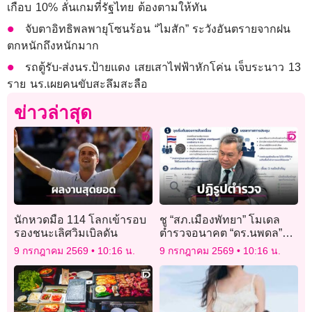
เกือบ 10% ลั่นเกมที่รัฐไทย ต้องตามให้ทัน
จับตาอิทธิพลพายุโซนร้อน “ไมสัก” ระวังอันตรายจากฝน
ตกหนักถึงหนักมาก
รถตู้รับ-ส่งนร.ป้ายแดง เสยเสาไฟฟ้าหักโค่น เจ็บระนาว 13
ราย นร.เผยคนขับสะลึมสะลือ
ข่าวล่าสุด
นักหวดมือ 114 โลกเข้ารอบ
ชู “สภ.เมืองพัทยา” โมเดล
รองชนะเลิศวิมเบิลดัน
ตำรวจอนาคต “ดร.นพดล”
ดันใช้ AI พยากรณ์เหตุ คุม
9 กรกฎาคม 2569
10:16 น.
9 กรกฎาคม 2569
10:16 น.
ความปลอดภัยเมืองท่องเที่ยว