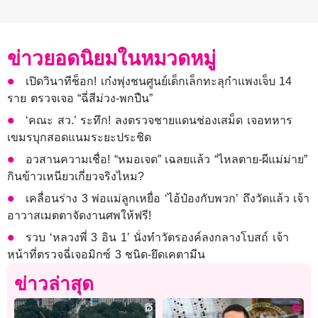
ข่าวยอดนิยมในหมวดหมู่
เปิดวินาทีช็อก! เก๋งพุ่งชนศูนย์เด็กเล็กทะลุกำแพงเจ็บ 14
ราย ตรวจเจอ “ฉี่สีม่วง-พกปืน”
‘คณะ สว.’ ระทึก! ลงตรวจชายแดนช่องเสม็ด เจอทหาร
เขมรบุกสอดแนมระยะประชิด
อวสานความเชื่อ! “หมอเจด” เฉลยแล้ว “ไหลตาย-ผีแม่ม่าย”
กินข้าวเหนียวเกี่ยวจริงไหม?
เคลื่อนร่าง 3 พ่อแม่ลูกเหยื่อ ‘ไอ้ป๋องกับพวก’ ถึงวัดแล้ว เจ้า
อาวาสเมตตาจัดงานศพให้ฟรี!
รวบ ‘หลวงพี่ 3 อิน 1’ นั่งทำวัตรองค์ลงกลางโบสถ์ เจ้า
หน้าที่ตรวจฉี่เจอมิกซ์ 3 ชนิด-ยึดเคตามีน
ข่าวล่าสุด