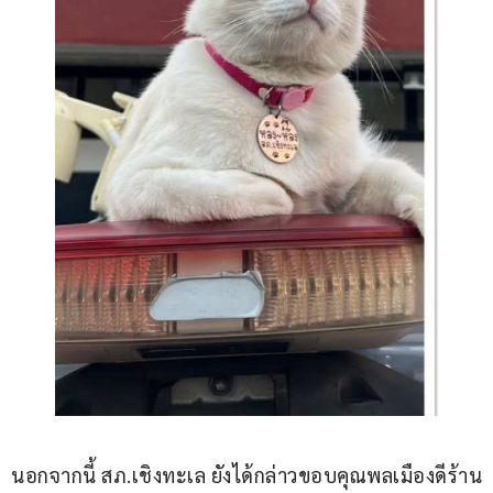
นอกจากนี้ สภ.เชิงทะเล ยังได้กล่าวขอบคุณพลเมืองดีร้าน