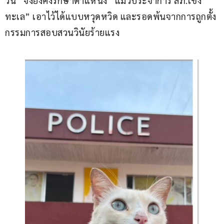
วัน” จึงยังคงรักษาตำแหน่ง “แมวประจำการ สภ.เชิง
ทะเล” เอาไว้ได้แบบหวุดหวิด และรอดพ้นจากการถูกตั้ง
กรรมการสอบสวนวินัยร้ายแรง