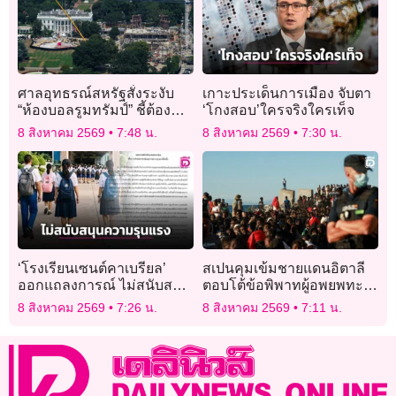
ศาลอุทธรณ์สหรัฐสั่งระงับ
เกาะประเด็นการเมือง จับตา
“ห้องบอลรูมทรัมป์” ชี้ต้อง
‘โกงสอบ’ใครจริงใครเท็จ
ผ่านสภาคองเกรสก่อน
8 สิงหาคม 2569
7:48 น.
8 สิงหาคม 2569
7:30 น.
‘โรงเรียนเซนต์คาเบรียล’
สเปนคุมเข้มชายแดนอิตาลี
ออกแถลงการณ์ ไม่สนับสนุน
ตอบโต้ข้อพิพาทผู้อพยพทะ
ความรุนแรงทุกรูปแบบ
ลักเซวตา
8 สิงหาคม 2569
7:26 น.
8 สิงหาคม 2569
7:11 น.