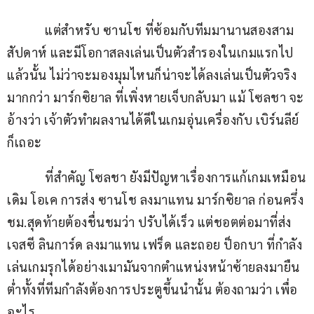
            แต่สำหรับ ซานโช ที่ซ้อมกับทีมมานานสองสาม
สัปดาห์ และมีโอกาสลงเล่นเป็นตัวสำรองในเกมแรกไป
แล้วนั้น ไม่ว่าจะมองมุมไหนก็น่าจะได้ลงเล่นเป็นตัวจริง
มากกว่า มาร์กซิยาล ที่เพิ่งหายเจ็บกลับมา แม้ โซลชา จะ
อ้างว่า เจ้าตัวทำผลงานได้ดีในเกมอุ่นเครื่องกับ เบิร์นลีย์ 
ก็เถอะ
            ที่สำคัญ โซลชา ยังมีปัญหาเรื่องการแก้เกมเหมือน
เดิม โอเค การส่ง ซานโช ลงมาแทน มาร์กซิยาล ก่อนครึ่ง
ชม.สุดท้ายต้องชื่นชมว่า ปรับได้เร็ว แต่ชอตต่อมาที่ส่ง 
เจสซี ลินการ์ด ลงมาแทน เฟร็ด และถอย ป็อกบา ที่กำลัง
เล่นเกมรุกได้อย่างเมามันจากตำแหน่งหน้าซ้ายลงมายืน
ต่ำทั้งที่ทีมกำลังต้องการประตูขึ้นนำนั้น ต้องถามว่า เพื่อ
อะไร