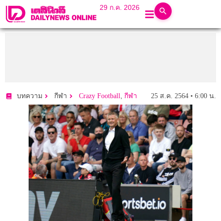
29 ก.ค. 2026
,
25 ส.ค. 2564 • 6:00 น.
บทความ
กีฬา
Crazy Football
กีฬา