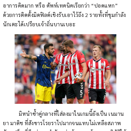
อาการคิดมาก หรือ ศัพท์เทคนิคเรียกว่า “ปอดแหก” 
ด้วยการติดตั้งมิดฟิลด์เชิงรับเอาไว้ถึง 2 รายทั้งที่ขุมกำลัง
นักเตะได้เปรียบเจ้าถิ่นบานเบอะ
            มิหนำซ้ำคู่กลางที่ใส่ลงมาในเกมนี้ยังเป็น เนมาน
ยา มาติช ที่สังขารโรยราไปมากจนแทบไม่เหลือสภาพ