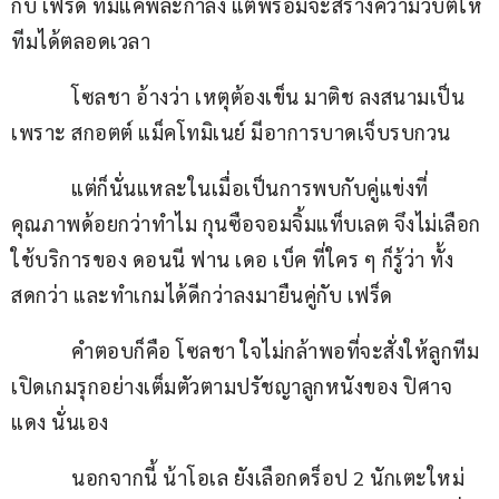
กับ เฟร็ด ที่มีแค่พละกำลัง แต่พร้อมจะสร้างความวิบัติให้
ทีมได้ตลอดเวลา
            โซลชา อ้างว่า เหตุต้องเข็น มาติช ลงสนามเป็น
เพราะ สกอตต์ แม็คโทมิเนย์ มีอาการบาดเจ็บรบกวน
            แต่ก็นั่นแหละในเมื่อเป็นการพบกับคู่แข่งที่
คุณภาพด้อยกว่าทำไม กุนซือจอมจิ้มแท็บเลต จึงไม่เลือก
ใช้บริการของ ดอนนี ฟาน เดอ เบ็ค ที่ใคร ๆ ก็รู้ว่า ทั้ง
สดกว่า และทำเกมได้ดีกว่าลงมายืนคู่กับ เฟร็ด
            คำตอบก็คือ โซลชา ใจไม่กล้าพอที่จะสั่งให้ลูกทีม
เปิดเกมรุกอย่างเต็มตัวตามปรัชญาลูกหนังของ ปิศาจ
แดง นั่นเอง
            นอกจากนี้ น้าโอเล ยังเลือกดร็อป 2 นักเตะใหม่