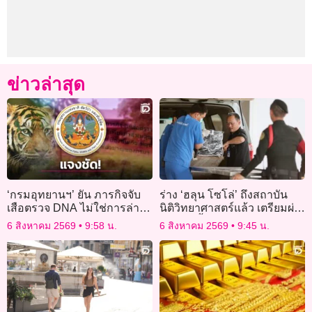
ข่าวล่าสุด
‘กรมอุทยานฯ’ ยัน ภารกิจจับ
ร่าง ‘ฮลุน โซโล่’ ถึงสถาบัน
เสือตรวจ DNA ไม่ใช่การล่า
นิติวิทยาศาสตร์แล้ว เตรียมผ่า
เสือ เพียงแค่หาสาเหตุของ
ชันสูตรซ้ำ รอผลตรวจ-ข้อมูล
6 สิงหาคม 2569
9:58 น.
6 สิงหาคม 2569
9:45 น.
พฤติกรรมทำร้ายคน
จากจอร์เจีย