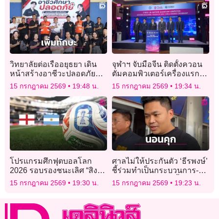
วิทยาลัยต่อเรืออยุธยา เดิน
จุฬาฯ จับมือจีน ติดตั้งควอน
หน้าสร้างอาชีวะปลอดภัย
ตัมคอมพิวเตอร์เครื่องแรก
อบรมปฐมพยาบาลฉุกเฉินให้
ของไทย
15 กรกฎาคม 2569
19:48 น.
15 กรกฎาคม 2569
19:34 น.
นักเรียน
โปรแกรมศึกฟุตบอลโลก
ศาลไม่ให้ประกันตัว ‘ธีรพงษ์’
2026 รอบรองชนะเลิศ “สิงโต
ชี้ร่วมทำเป็นกระบวนการ-
คำราม ดวล ฟ้าขาว”
กลัวหนี ส่งนอนคุกชั้น
15 กรกฎาคม 2569
19:30 น.
15 กรกฎาคม 2569
19:23 น.
สอบสวน!