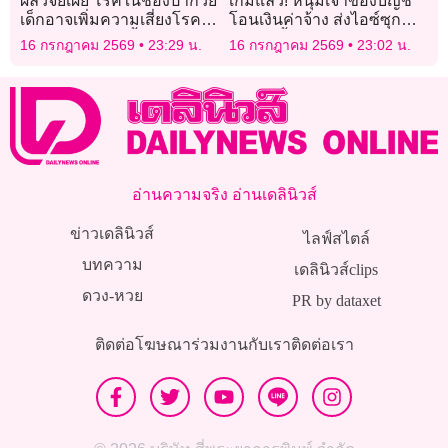
ผลวิจัยเผย โรคในช่องปากวัย
เกมแล้ว! หนุ่มเจ้าของบัญชี
เด็กอาจเพิ่มความเสี่ยงโรค
โอนเงินค่าจ้าง ส่งไอซ์ซุก
หัวใจตอนโตสูงขึ้น 45%
กระปุกน้ำมะขามเปียกไป
16 กรกฎาคม 2569
23:29 น.
16 กรกฎาคม 2569
23:02 น.
ญี่ปุ่น
อ่านความจริง อ่านเดลินิวส์
ข่าวเดลินิวส์
ไลฟ์สไตล์
บทความ
เดลินิวส์clips
ดวง-หวย
PR by dataxet
ติดต่อโฆษณา
ร่วมงานกับเรา
ติดต่อเรา