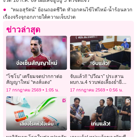
งวด 16 ก.ค. 69 เผยเลขธูปปู่ 3 ตัวชัดแจ๋ว
“หมอสุรัตน์” ย้อนถอดชีวิต หัวอกคนไข้ไฟไหม้-น้ำร้อนลวก
เรื่องจริงจุกอกภายใต้ความเจ็บปวด
ข่าวล่าสุด
“โซโบ” เตรียมจดปากกาต่อ
จับแล้ว!! “ปวีณา” ประสาน
สัญญาใหม่ “หงส์แดง”
ผบก.น.4 รวบพ่อเลี้ยงย่ำยี
ลูกสาววัย 14 นาน 6 ปี ขู่ฆ่า
17 กรกฎาคม 2569
1:05 น.
17 กรกฎาคม 2569
0:56 น.
ยกครัว