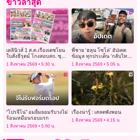
ข่าวล่าสุด
เดลินิวส์ 1 ส.ค.เรืองเดชโยน
พี่ชาย ‘ฮลุน โซโล่’ อัปเดต
ใบสั่งธีรุตม์ โกงสอบสถ. ซุก
ข้อมูล ทุกประเด็น ‘กลับไทย-
แฟลชไดร์ฟส่งดร.วิน
ทรัพย์สิน-ผลชันสูตร’
1 สิงหาคม 2569
5:30 น.
1 สิงหาคม 2569
5:05 น.
“โปรจีโน่” อมยิ้มยอมรับวงไม่
เรื่องน่ารู้ : เสลดพังพอน
ร้อนเหมือนรอบแรก
1 สิงหาคม 2569
4:15 น.
1 สิงหาคม 2569
5:00 น.