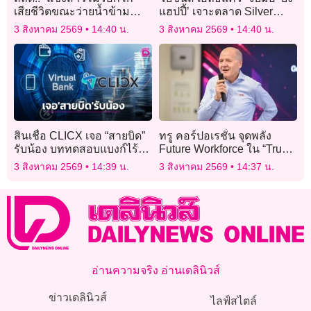
เสียชีวิตขณะว่ายน้ำข้าม
แฮปปี้’ เจาะตลาด Silver
เมืองอพยพไปสเปน
Economy
3 สิงหาคม 2569
14:40 น.
3 สิงหาคม 2569
14:40 น.
สินเชื่อ CLICX เจอ “สายบิด”
ทรู คอร์ปอเรชั่น จุดพลัง
รับน้อง บททดสอบแบงก์ไร้
Future Workforce ใน “True
สาขาแห่งแรกของไทย
Alpha Internship 2026”
3 สิงหาคม 2569
14:39 น.
3 สิงหาคม 2569
14:37 น.
อ่านความจริง อ่านเดลินิวส์
ข่าวเดลินิวส์
ไลฟ์สไตล์