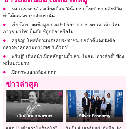
‘รมว.แรงงาน’ ส่งเสียงเตือน ‘ผีน้อยชาวไทย’ หากเสียชีวิต
ทำได้แค่ส่งร่างกลับเท่านั้น
‘เรืองไกร’ จดข้อมูล ภงด.90 ร้อง ป.ป.ช. ตรวจ ‘เท้ง-ไหม-
ภาวุธ-มาร์ค’ ยื่นบัญชีถูกต้องหรือไม่
‘ครูธัญ’ โพสต์ถามพรรคประชาชน ขอคำชี้แจงปมข้อ
กล่าวหาคุกคามทางเพศ ‘แก้วตา’
‘พริษฐ์’ เดินหน้าเปิดหลักฐานฮั้ว สว. ไม่สน ‘ทรงศักดิ์’ ฟ้อง
หมิ่นประมาท
เปิดภาพแฮกกล้อง กกต.
ข่าวล่าสุด
สลด!! “แข้งสาวโมร็อกโก”
‘เบซินส์ เฮลธ์แคร์’ จับมือ ‘ยัง