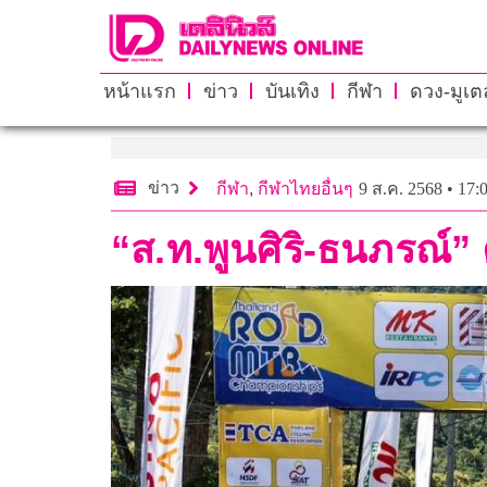
หน้าแรก
ข่าว
บันเทิง
กีฬา
ดวง-มูเตล
ข่าว
กีฬา
,
กีฬาไทยอื่นๆ
9 ส.ค. 2568 • 17:
“ส.ท.พูนศิริ-ธนภรณ์