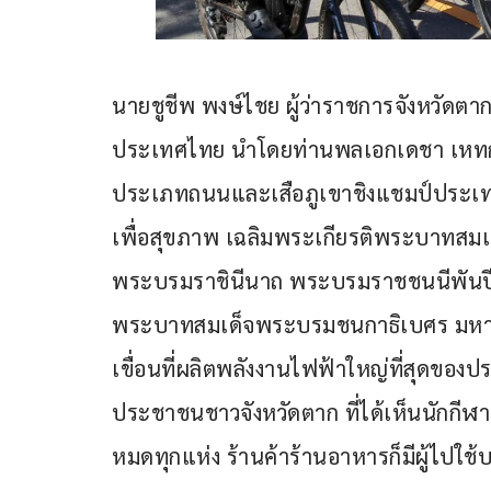
นายชูชีพ พงษ์ไชย ผู้ว่าราชการจังหวัดต
ประเทศไทย นำโดยท่านพลเอกเดชา เหทกร
ประเภทถนนและเสือภูเขาชิงแชมป์ประเทศไ
เพื่อสุขภาพ เฉลิมพระเกียรติพระบาทสมเด็จ
พระบรมราชินีนาถ พระบรมราชชนนีพันปีหลว
พระบาทสมเด็จพระบรมชนกาธิเบศร มหาภ
เขื่อนที่ผลิตพลังงานไฟฟ้าใหญ่ที่สุดของป
ประชาชนชาวจังหวัดตาก ที่ได้เห็นนักกีฬาแล
หมดทุกแห่ง ร้านค้าร้านอาหารก็มีผู้ไปใช