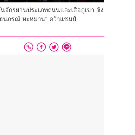
่งขันจักรยานประเภทถนนและเสือภูเขา ชิง
ะ “ธนภรณ์ หะหมาน” คว้าแชมป์