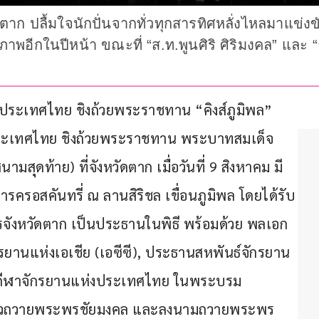
ัดตาก ปลื้มใจนักปั่นจากทั่วทุกสารทิศหลั่งไหลมาแข
ภาพอีกในปีหน้า ขณะที่ “ส.ท.พูนศิริ ศิริมงคล” แล
ระเทศไทย ชิงถ้วยพระราชทาน “คิงส์ภูมิพล” 
ระเทศไทย ชิงถ้วยพระราชทาน พระบาทสมเด็จ
ามสุดท้าย) ที่จังหวัดตาก เมื่อวันที่ 9 สิงหาคม มี
รครอสคันทรี่ ณ ลานสิริชล เขื่อนภูมิพล โดยได้รับ
ารจังหวัดตาก เป็นประธานในพิธี พร้อมด้วย พลเอก
ยานแห่งเอเชีย (เอซีซี), ประธานสหพันธ์จักรยาน
มกีฬาจักรยานแห่งประเทศไทย ในพระบรม
ล่าวถวายพระพรชัยมงคล และลงนามถวายพระพร 