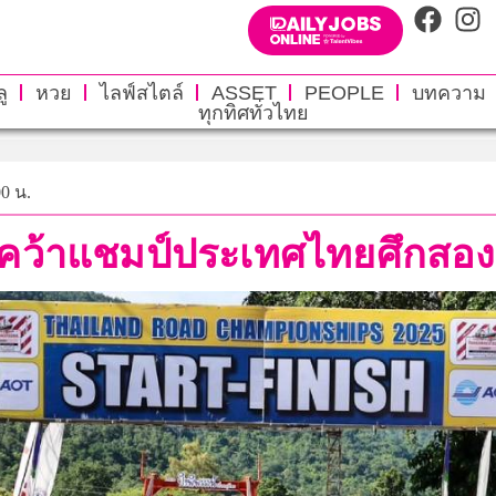
ู
หวย
ไลฟ์สไตล์
ASSET
PEOPLE
บทความ
ทุกทิศทั่วไทย
00 น.
” คว้าแชมป์ประเทศไทยศึกสอง