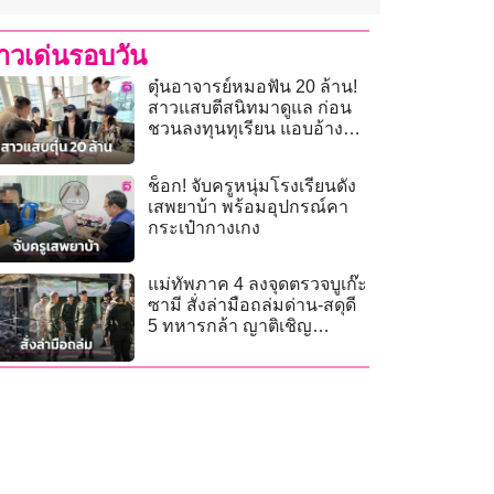
่าวเด่นรอบวัน
ตุ๋นอาจารย์หมอฟัน 20 ล้าน!
สาวแสบตีสนิทมาดูแล ก่อน
ชวนลงทุนทุเรียน แอบอ้าง
บ้านหรูกู้เงินหนี
ช็อก! จับครูหนุ่มโรงเรียนดัง
เสพยาบ้า พร้อมอุปกรณ์คา
กระเป๋ากางเกง
แม่ทัพภาค 4 ลงจุดตรวจบูเก๊ะ
ซามี สั่งล่ามือถล่มด่าน-สดุดี
5 ทหารกล้า ญาติเชิญ
วิญญาณกลับบ้าน