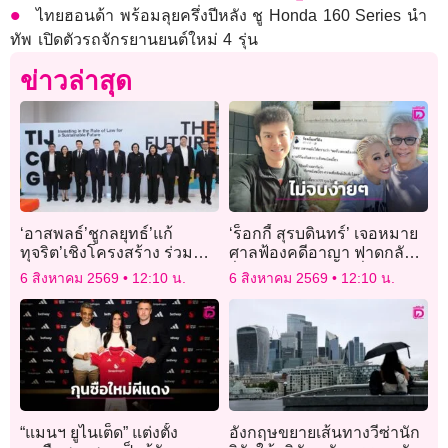
ไทยฮอนด้า พร้อมลุยครึ่งปีหลัง ชู Honda 160 Series นำ
ทัพ เปิดตัวรถจักรยานยนต์ใหม่ 4 รุ่น
ข่าวล่าสุด
‘อาสพลธ์’ชูกลยุทธ์’แก้
‘ร็อกกี้ สุรบดินทร์’ เจอหมาย
ทุจริต’เชิงโครงสร้าง ร่วม
ศาลฟ้องคดีอาญา ฟาดกลับ
ถอดบทเรียน’เสวนาวงปิด
ฝั่ง ‘สุรชัย’ รับบทเหยื่อ!
6 สิงหาคม 2569
12:10 น.
6 สิงหาคม 2569
12:10 น.
TIJ’ ดันระบบโปร่งใส สู่
มาตรฐานสากล
“แมนฯ ยูไนเต็ด” แต่งตั้ง
อังกฤษขยายเส้นทางวีซ่านัก