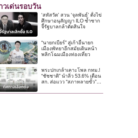
่าวเด่นรอบวัน
‘สหัสวัต’ สวน ‘จุลพันธ์’ ตั้งไข่
ศึกษาอนุสัญญา ILO ซ้ำซาก
จี้รัฐบาลกล้าตัดสินใจ
“นายกเบียร์” สู่เก้าอี้นายก
เมืองพัทยาอีกสมัยเดินหน้า
พลิกโฉมเมืองท่องเที่ยว
พระปกเกล้าเคาะโพล กทม.!
“ชัชชาติ” นำลิ่ว 53.6% เตือน
สก. ส่อแวว “สภาหลายขั้ว”
ทำงานยาก