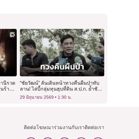
ตตานีรวด
“ชัยวัฒน์” ลั่นเดินหน้าทวงคืนผืนป่าทับ
คนร้าย
ลาน! ไล่บี้กลุ่มทุนฮุบที่ดิน ส.ป.ก. ย้ำชัด
่
ชาวบ้านจริงต้องได้สิทธิทำกิน
29 มิถุนายน 2569
1:30 น.
ติดต่อโฆษณา
ร่วมงานกับเรา
ติดต่อเรา