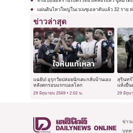
ทรัมป์ยันอิหร่านรับตรวจนิวเคลียร์แล้ว ขู่ล้มโ
แผ่นดินไหวใหญ่ในเวเนซุเอลาดับแล้ว 32 ราย 
ข่าวล่าสุด
แฉยับ! อุรุกวัยปล่อยนักเตะกลับบ้านเอง
สุรินทร
หลังตกรอบแรกบอลโลก
แห้งยืนต
ปัญหา
29 มิถุนายน 2569
2:02 น.
29 มิถุ
ข่าวเ
บทค