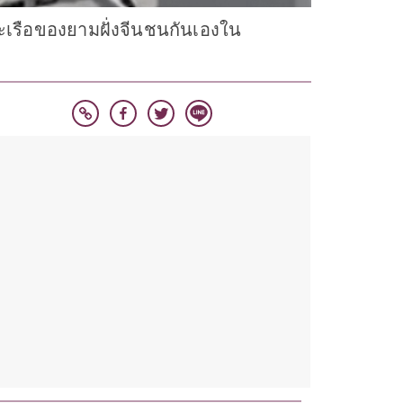
และเรือของยามฝั่งจีนชนกันเองใน