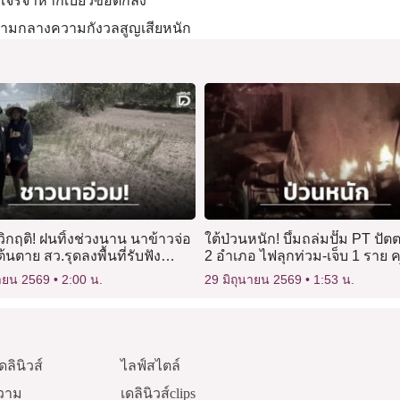
ต๊ะเจรจาหากเบี้ยวข้อตกลง
ท่ามกลางความกังวลสูญเสียหนัก
์วิกฤติ! ฝนทิ้งช่วงนาน นาข้าวจ่อ
ใต้ป่วนหนัก! บึ้มถล่มปั๊ม PT ปั
้นตาย สว.รุดลงพื้นที่รับฟัง
2 อำเภอ ไฟลุกท่วม-เจ็บ 1 ราย 
โปรยตะปูเรือใบดักทางเจ้าหน้าที
นายน 2569
2:00 น.
29 มิถุนายน 2569
1:53 น.
ดลินิวส์
ไลฟ์สไตล์
วาม
เดลินิวส์clips