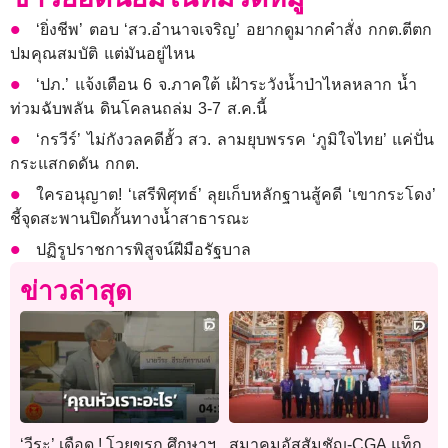
‘ยิ่งชีพ’ ตอบ ‘สว.อำนาจเจริญ’ อยากดูมากคำสั่ง กกต.ตีตก
ปมคุณสมบัติ แต่มันอยู่ไหน
‘ปภ.’ แจ้งเตือน 6 จ.ภาคใต้ เฝ้าระวังน้ำป่าไหลหลาก น้ำ
ท่วมฉับพลัน ดินโคลนถล่ม 3-7 ส.ค.นี้
‘กรวีร์’ ไม่กังวลคดีฮั้ว สว. ลามยุบพรรค ‘ภูมิใจไทย’ แค่ปั่น
กระแสกดดัน กกต.
ใครอนุญาต! ‘เสรีพิศุทธ์’ ลุยเก็บหลักฐานสู้คดี ‘เขากระโดง’
ชี้จุดสะพานปิดกั้นทางน้ำสาธารณะ
ปฏิรูปราชการพิสูจน์ฝีมือรัฐบาล
ข่าวล่าสุด
‘วีระ’ เดือด ! โวยขรก.ศึกษาฯ
สมาคมอัสสัมชัญ-CGA แท็ก