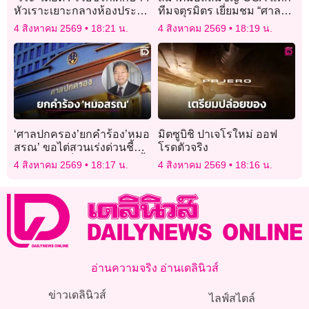
หัวเราะเยาะกลางห้องประชุ
ทีมจตุรมิตร เยี่ยมชม “ศาล
มกมธ.งบฯ ถาม ‘หัวเราะ
เจ้าไต้ฮงกง หยกขาว” มูลนิธิ
4 สิงหาคม 2569
18:21 น.
4 สิงหาคม 2569
18:19 น.
อะไร’
ป่อเต็กตึ๊ง
‘ศาลปกครอง’ยกคำร้อง’หมอ
มิตซูบิชิ ปาเจโรใหม่ ออฟ
สรณ’ ขอไต่สวนเร่งด่วนชี้
โรดตัวจริง
ไม่มีเหตุจำเป็น’หมอสุภัทร’จี้
4 สิงหาคม 2569
18:17 น.
4 สิงหาคม 2569
18:16 น.
นายกฯทูลเกล้าฯปลดได้ทันที
อ่านความจริง อ่านเดลินิวส์
ข่าวเดลินิวส์
ไลฟ์สไตล์