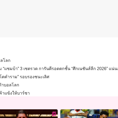
บอลโลก
 “แซมบ้า” 3 เซตรวด การันตีรอดตกชั้น “ศึกเนชันส์ลีก 2026” แน่
สิงโตคำราม” รอบรองชนะเลิศ
ิงดำบอลโลก
ค้าแข้งให้บาร์ซา