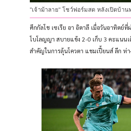
"เจ้าม้าลาย" โชว์ฟอร์มสด หลังเปิดบ้านท
ศึกกัลโช เซเรีย อา อิตาลี เมื่อวันอาทิตย์ท
โบโลญญา สบายแข้ง 2-0 เก็บ 3 คะแนนเต็ม
สำคัญในการลุ้นโควตา แชมเปี้ยนส์ ลีก ห่