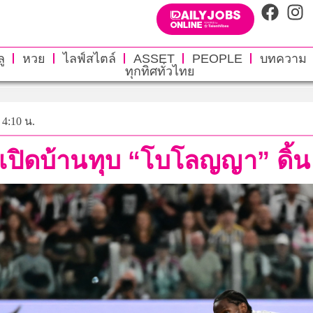
ู
หวย
ไลฟ์สไตล์
ASSET
PEOPLE
บทความ
ทุกทิศทั่วไทย
 4:10 น.
เปิดบ้านทุบ “โบโลญญา” ดิ้น