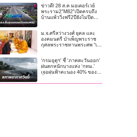
ข่าวดี! 28 ส.ค มอเตอร์เวย์
พระราม2″M82″เปิดครบถึง
บ้านแพ้ววิ่งฟรี2ปียังไม่ปิด
ตำนานสร้างต่อถึงวังมะนาว
ม.จ.ศรีสว่างวงศ์ ยุคล และ
องคมนตรี บำเพ็ญพระราช
กุศลพระราชทานพระศพ “เจ้า
ฟ้าพัชรกิติยาภาฯ”
‘กรมอุตุฯ’ ชี้ ‘ภาคตะวันออก’
ฝนตกหนักบางแห่ง ‘กทม.’
เจอฝนฟ้าคะนอง 40% ของ
พื้นที่