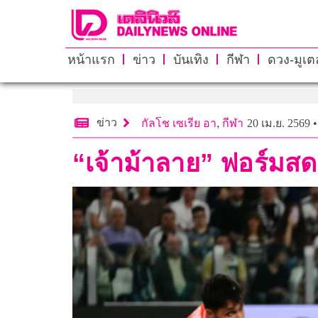
หน้าแรก
ข่าว
บันเทิง
กีฬา
ดวง-มูเตล
ข่าว
กัลโช เซเรีย อา
,
กีฬา
20 เม.ย. 2569 •
“เจ้าม้าลาย” ฟอร์มสด