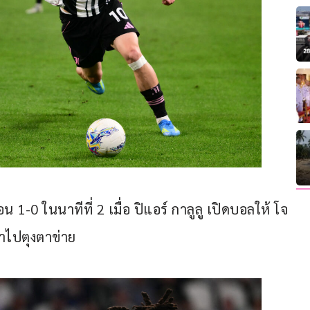
น 1-0 ในนาทีที่ 2 เมื่อ ปิแอร์ กาลูลู เปิดบอลให้ โจ
าไปตุงตาข่าย