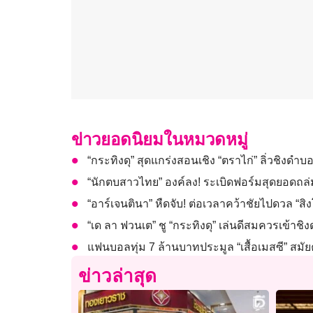
ข่าวยอดนิยมในหมวดหมู่
“กระทิงดุ” สุดแกร่งสอนเชิง “ตราไก่” ลิ่วชิงดำ
“นักตบสาวไทย” องค์ลง! ระเบิดฟอร์มสุดยอดถล่ม
“อาร์เจนตินา” หืดจับ! ต่อเวลาคว้าชัยไปดวล “
“เด ลา ฟวนเต” ชู “กระทิงดุ” เล่นดีสมควรเข้าช
แฟนบอลทุ่ม 7 ล้านบาทประมูล “เสื้อเมสซี” สมัย
ข่าวล่าสุด