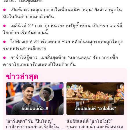
ไม่ไหว โดนขู่ตัดงบ!
เปิดข้อความจุกอกจากใจเพื่อนสนิท ‘ฮลุน’ ยังจำคำพูดใน
หัวในวันลำบากมาด้วยกัน
เดลินิวส์ 27 ก.ค. ยุบหน่วยงานรัฐซ้ำซ้อน เปิดขรก.เออร์ลี่
โยกย้าย-เริ่มกันยายนนี้
ไปฟ้องเอา! สาวร้องทนายช่วย หลังกินหมูกระทะถูกไฟดูด
ระบบประสาทเสียหาย
ย่าร่ำไห้รู้ข่าว! เผยสิ่งสุดท้าย ‘หลานฮลุน’ รับปากจะซื้อ
คาราโอเกะมาร้องเพลงปีใหม่ด้วยกัน
ข่าวล่าสุด
“อาร์เตตา” รับ “ปืนใหญ่”
สัมผัสเสน่ห์ “อาโอโมริ”
กำลังทำงานอย่างจริงจังใน
ขุนเขา สายน้ำ และท้องทะเล