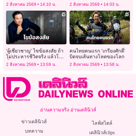
ตลาดซื้อขาย พร้อมส่ง “ยิ้ม”
2 สิงหาคม 2569
14:10 น.
2 สิงหาคม 2569
14:03 น.
หลังถูกถามถึง “วินิซิอุส”
‘ผู้เชี่ยวชาญ’ ไขข้อสงสัย ถ้า
คนไทยคนแรก ‘เกรียงศักดิ์’
ไม่ประหารชีวิตจริง แล้วโลก
บิดจบเส้นทางโหดของโลก
นี้จัดการกับอาชญากรร้าย
2 สิงหาคม 2569
13:59 น.
2 สิงหาคม 2569
13:58 น.
แรงอย่างไร?
อ่านความจริง อ่านเดลินิวส์
ข่าวเดลินิวส์
ไลฟ์สไตล์
บทความ
เดลินิวส์clips