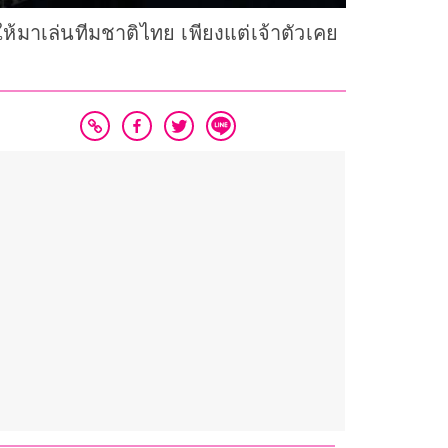
ห้มาเล่นทีมชาติไทย เพียงแต่เจ้าตัวเคย