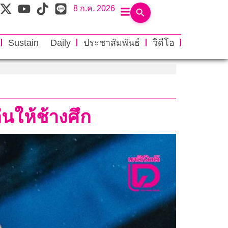
8 ก.ค. 2026
Sustain Daily
ประชาสัมพันธ์
วิดีโอ
นให้ช้างศึก