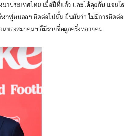
างมาประเทศไทย เมื่อปีที่แล้ว และได้คุยกับ แอนโธ
มกีฬาฟุตบอลฯ ติดต่อไปนั้น ยืนยันว่า ไม่มีการติดต่อ 
ส่วนของสมาคมฯ ก็มีรายชื่อลูกครึ่งหลายคน