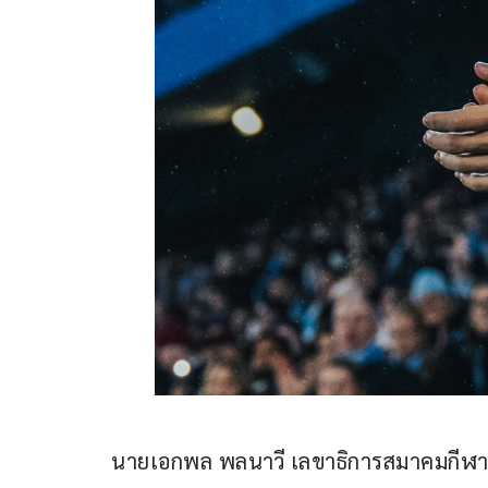
นายเอกพล พลนาวี เลขาธิการสมาคมกีฬาฟ