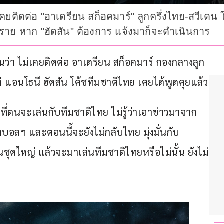
ยติดต่อ "อาเดรียน สก็อคมาร์" ลูกครึ่งไทย-สวีเดน ใ
ลายราย หาก "ฮัดสัน" ต้องการ แจ้งมาก็จะดำเนินการ
า ไม่เคยติดต่อ อาเดรียน สก็อคมาร์ กองกลางลูก
ต่ แอนโธนี ฮัดสัน โค้ชทีมชาติไทย เคยได้พูดคุยแล้ว
วที่ตนจะเล่นกับทีมชาติไทย ไม่รู้ว่าเอาข่าวมาจาก
บอลฯ และตอนนี้จะยังไม่กลับไทย มุ่งมั่นกับ
ชุดใหญ่ แล้วจะมาเล่นทีมชาติไทยหรือไม่นั้น ยังไม่