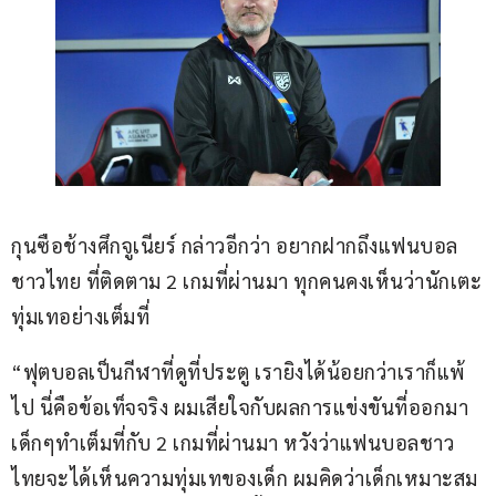
กุนซือช้างศึกจูเนียร์ กล่าวอีกว่า อยากฝากถึงแฟนบอล
ชาวไทย ที่ติดตาม 2 เกมที่ผ่านมา ทุกคนคงเห็นว่านักเตะ
ทุ่มเทอย่างเต็มที่
“ฟุตบอลเป็นกีฬาที่ดูที่ประตู เรายิงได้น้อยกว่าเราก็แพ้
ไป นี่คือข้อเท็จจริง ผมเสียใจกับผลการแข่งขันที่ออกมา 
เด็กๆทำเต็มที่กับ 2 เกมที่ผ่านมา หวังว่าแฟนบอลชาว
ไทยจะได้เห็นความทุ่มเทของเด็ก ผมคิดว่าเด็กเหมาะสม