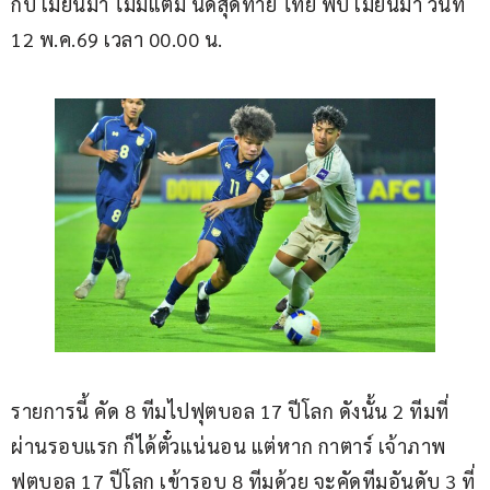
กับ เมียนมา ไม่มีแต้ม นัดสุดท้าย ไทย พบ เมียนมา วันที่ 
12 พ.ค.69 เวลา 00.00 น.
รายการนี้ คัด 8 ทีมไปฟุตบอล 17 ปีโลก ดังนั้น 2 ทีมที่
ผ่านรอบแรก ก็ได้ตั๋วแน่นอน แต่หาก กาตาร์ เจ้าภาพ
ฟุตบอล 17 ปีโลก เข้ารอบ 8 ทีมด้วย จะคัดทีมอันดับ 3 ที่