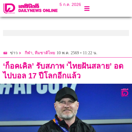
5 ก.ค. 2026
,
10 พ.ค. 2569 • 11:22 น.
ข่าว
กีฬา
ทีมชาติไทย
‘ก็อคเคิล’ รับสภาพ ‘ไทยฝันสลาย’ อด
ไปบอล 17 ปีโลกอีกแล้ว