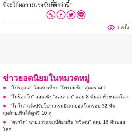
ที่จะได้ผลการแข่งขันที่ดีกว่านี้”
1 ครั้ง
ข่าวยอดนิยมในหมวดหมู่
“โปรตุเกส” ไล่แซงเชือด “โครเอเชีย” สุดดราม่า
“โมร็อกโก” สอนเชิง “แคนาดา” ฉลุย 8 ทีมสุดท้ายบอลโลก
“โมโน” แจ้งปรับโปรแกรมยิงสดบอลโลกรอบ 32 ทีม
สุดท้ายเพิ่มให้ดูฟรี 10 คู่
“ตราไก่” ฉายแววแชมป์ต้อนตือ “สวีเดน” ฉลุย 16 ทีมบอล
โลก