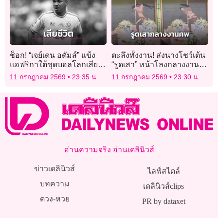
ช็อก! “เจย์เดน อดัมส์” แข้ง
ตะลึงทั้งงาน! ส่งนางโชว์เต้น
แอฟริกาใต้ชุดบอลโลกเสีย
“รูดเสา” หน้าโลงกลางงาน
ชีวิต
พิธีศพเจ้าของบาร์เก่าย่าน
11 กรกฎาคม 2569
23:35 น.
11 กรกฎาคม 2569
23:30 น.
“โคมแดง”
อ่านความจริง อ่านเดลินิวส์
ข่าวเดลินิวส์
ไลฟ์สไตล์
บทความ
เดลินิวส์clips
ดวง-หวย
PR by dataxet