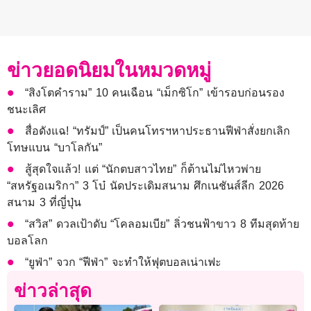
ข่าวยอดนิยมในหมวดหมู่
“สิงโตคำราม” 10 คนเฉือน “เม็กซิโก” เข้ารอบก่อนรอง
ชนะเลิศ
สื่อดังแฉ! “ทรัมป์” เป็นคนโทรฯหาประธานฟีฟ่าสั่งยกเลิก
โทษแบน “บาโลกัน”
สู้สุดใจแล้ว! แต่ “นักตบสาวไทย” ก็ต้านไม่ไหวพ่าย
“สหรัฐอเมริกา” 3 โบ๋ นัดประเดิมสนาม ศึกเนชันส์ลีก 2026
สนาม 3 ที่ญี่ปุ่น
“สวิส” ดวลเป้าดับ “โคลอมเบีย” ลิ่วชนฟ้าขาว 8 ทีมสุดท้าย
บอลโลก
“ยูฟ่า” จวก “ฟีฟ่า” จะทำให้ฟุตบอลเน่าเฟะ
ข่าวล่าสุด