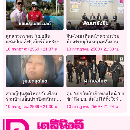
ลูกสาวภราดร ‘เฌอลีน’
จีน-ไทย เดินหน้าความร่วม
แชมป์กอล์ฟจูเนียร์ที่สหรัฐฯ
มือเศรษฐกิจ หนุนพลังงาน
ใหม่-สิ่งแวดล้อมยั่งยืน
10 กรกฎาคม 2569
21:37 น.
10 กรกฎาคม 2569
21:30 น.
สาวญี่ปุ่นสุดโหด! จับเพื่อน
คุม ‘เอกวิทย์’ เจ้าของไลน์ ‘rin
ร่วมบ้านเย็บปากปิดสนิทหลัง
rin’ ถึง ปส. ลั่นไม่ได้ตั้งใจร่วม
ทะเลาะกัน
ขบวนการ พร้อมขอโทษ
10 กรกฎาคม 2569
21:30 น.
10 กรกฎาคม 2569
21:24 น.
‘แอร์มีนา’