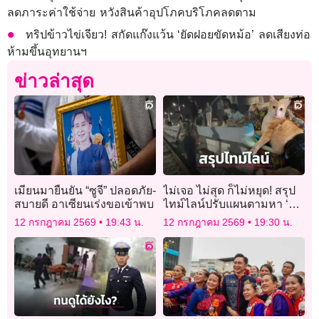
ลดภาระค่าใช้จ่าย หวังสินค้าอุปโภคบริโภคลดตาม
ทริปข้าวไข่เจียว! สกัดแก๊งแว้น ‘ยัดฝอยขัดหม้อ’ ลดเสียงท่อ
ห้ามขึ้นอุทยานฯ
ข่าวล่าสุด
เมียนมายืนยัน “ซูจี” ปลอดภัย-
ไม่เจอ ไม่สุด ก็ไม่หยุด! สรุป
สบายดี อาเซียนเร่งขอเข้าพบ
ไทม์ไลน์ปรับแผนตามหา ‘สี
ส้ม’ แมวพิการหายบนรถไฟ
12 กรกฎาคม 2569
19:43 น.
12 กรกฎาคม 2569
19:30 น.