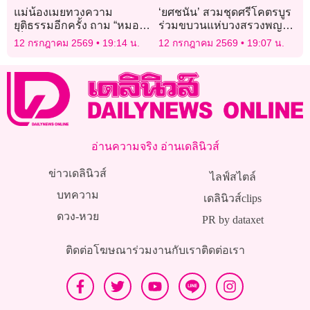
แม่น้องเมยทวงความ
‘ยศชนัน’ สวมชุดศรีโคตรบูร
ยุติธรรมอีกครั้ง ถาม “หมอ”ดู
ร่วมขบวนแห่บวงสรวงพญา
เด็กชักตายต่อหน้าต่อตาได้ยัง
ศรีสัตตนาคราช
12 กรกฎาคม 2569
19:14 น.
12 กรกฎาคม 2569
19:07 น.
ไง
อ่านความจริง อ่านเดลินิวส์
ข่าวเดลินิวส์
ไลฟ์สไตล์
บทความ
เดลินิวส์clips
ดวง-หวย
PR by dataxet
ติดต่อโฆษณา
ร่วมงานกับเรา
ติดต่อเรา