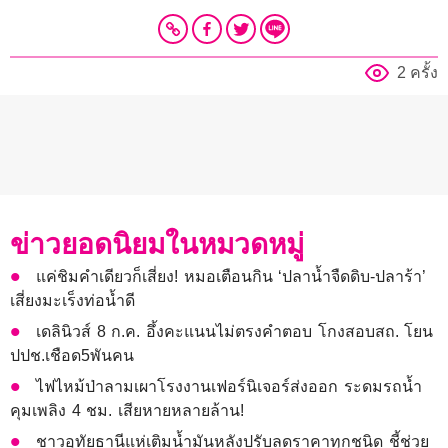
2 ครั้ง
ข่าวยอดนิยมในหมวดหมู่
แค่ชิมคำเดียวก็เสี่ยง! หมอเตือนกิน ‘ปลาน้ำจืดดิบ-ปลาร้า’
เสี่ยงมะเร็งท่อน้ำดี
เดลินิวส์ 8 ก.ค. อึ้งคะแนนไม่ตรงคำตอบ โกงสอบสถ. โยน
ปปช.เชือด5พันคน
ไฟไหม้ป่าลามเผาโรงงานเฟอร์นิเจอร์ส่งออก ระดมรถน้ำ
คุมเพลิง 4 ชม. เสียหายหลายล้าน!
ชาวอุทัยธานีแห่เติมน้ำมันหลังปรับลดราคาทุกชนิด ชี้ช่วย