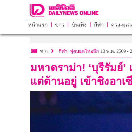
หน้าแรก
ข่าว
บันเทิง
กีฬา
ดวง-มูเตล
ข่าว
กีฬา
,
ฟุตบอลไทยลีก
13 พ.ค. 2569 • 
มหาดราม่า! ‘บุรีรัมย์’
แต่ต้านอยู่ เข้าชิงอาเ