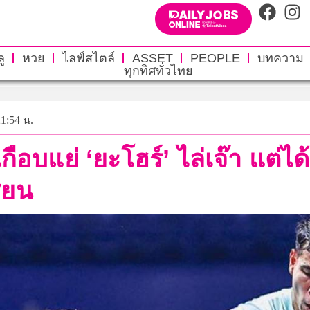
ู
หวย
ไลฟ์สไตล์
ASSET
PEOPLE
บทความ
ทุกทิศทั่วไทย
21:54 น.
 เกือบแย่ ‘ยะโฮร์’ ไล่เจ๊า แต่
ซียน