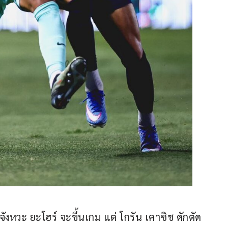
ฮ จังหวะ ยะโฮร์ จะขึ้นเกม แต่ โกรัน เคาซิช ดักตัด