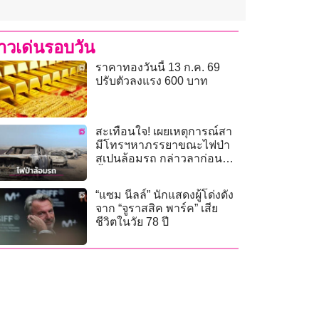
่าวเด่นรอบวัน
ราคาทองวันนี้ 13 ก.ค. 69
ปรับตัวลงแรง 600 บาท
สะเทือนใจ! เผยเหตุการณ์สา
มีโทรฯหาภรรยาขณะไฟป่า
สเปนล้อมรถ กล่าวลาก่อน
สิ้นใจในกองเพลิง
“แซม นีลล์” นักแสดงผู้โด่งดัง
จาก “จูราสสิค พาร์ค” เสีย
ชีวิตในวัย 78 ปี