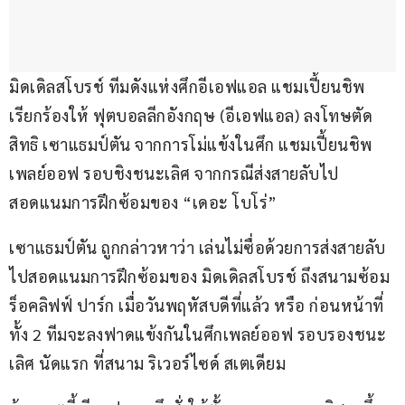
มิดเดิลสโบรช์ ทีมดังแห่งศึกอีเอฟแอล แชมเปี้ยนชิพ 
เรียกร้องให้ ฟุตบอลลีกอังกฤษ (อีเอฟแอล) ลงโทษตัด
สิทธิ เซาแธมป์ตัน จากการโม่แข้งในศึก แชมเปี้ยนชิพ 
เพลย์ออฟ รอบชิงชนะเลิศ จากกรณีส่งสายลับไป
สอดแนมการฝึกซ้อมของ “เดอะ โบโร่”
เซาแธมป์ตัน ถูกกล่าวหาว่า เล่นไม่ซื่อด้วยการส่งสายลับ
ไปสอดแนมการฝึกซ้อมของ มิดเดิลสโบรช์ ถึงสนามซ้อม 
ร็อคลิฟฟ์ ปาร์ก เมื่อวันพฤหัสบดีที่แล้ว หรือ ก่อนหน้าที่
ทั้ง 2 ทีมจะลงฟาดแข้งกันในศึกเพลย์ออฟ รอบรองชนะ
เลิศ นัดแรก ที่สนาม ริเวอร์ไซด์ สเตเดียม