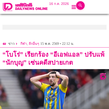
16 ก.ค. 2026
,
15 พ.ค. 2569 • 22:12 น.
ข่าว
กีฬา
ลีกอื่นๆ
“โบโร่” เรียกร้อง “อีเอฟแอล” ปรับแพ้
“นักบุญ” เซ่นคดีสปายเกต