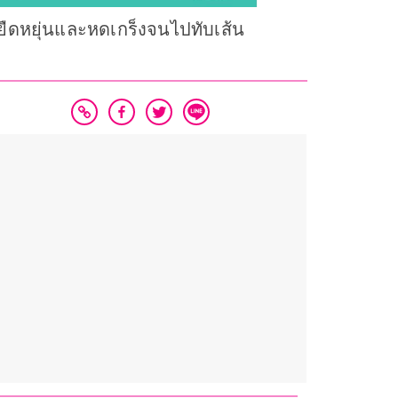
ืดหยุ่นและหดเกร็งจนไปทับเส้น