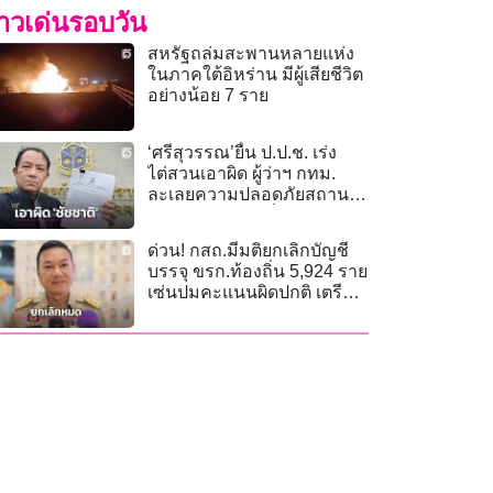
่าวเด่นรอบวัน
สหรัฐถล่มสะพานหลายแห่ง
ในภาคใต้อิหร่าน มีผู้เสียชีวิต
อย่างน้อย 7 ราย
‘ศรีสุวรรณ’ยื่น ป.ป.ช. เร่ง
ไต่สวนเอาผิด ผู้ว่าฯ กทม.
ละเลยความปลอดภัยสถาน
บันเทิงนอกโซนนิ่ง
ด่วน! กสถ.มีมติยกเลิกบัญชี
บรรจุ ขรก.ท้องถิ่น 5,924 ราย
เซ่นปมคะแนนผิดปกติ เตรียม
จัดอันดับใหม่