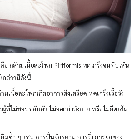
คือ กล้ามเนื้อสะโพก Piriformis หดเกร็งจนทับเส้น
กล่าวมีดังนี้
้ามเนื้อสะโพกเกิดอาการตึงเครียด หดเกร็งเรื้อรัง
้ที่ไม่ชอบขยับตัว ไม่ออกกำลังกาย หรือไม่ยืดเส้น
ิมซ้ำ ๆ เช่น การปั่นจักรยาน การวิ่ง การยกของ