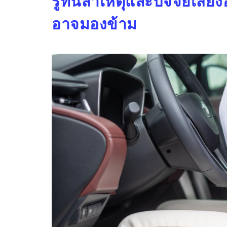
รู้ทันสาเหตุและปัจจัยเสี
อาจมองข้าม