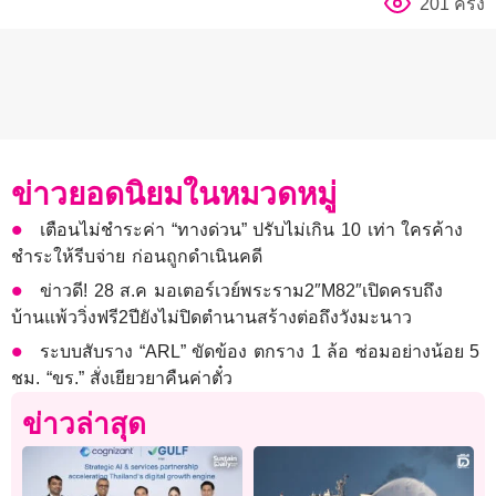
201 ครั้ง
ข่าวยอดนิยมในหมวดหมู่
เตือนไม่ชำระค่า “ทางด่วน” ปรับไม่เกิน 10 เท่า ใครค้าง
ชำระให้รีบจ่าย ก่อนถูกดำเนินคดี
ข่าวดี! 28 ส.ค มอเตอร์เวย์พระราม2″M82″เปิดครบถึง
บ้านแพ้ววิ่งฟรี2ปียังไม่ปิดตำนานสร้างต่อถึงวังมะนาว
ระบบสับราง “ARL” ขัดข้อง ตกราง 1 ล้อ ซ่อมอย่างน้อย 5
ชม. “ขร.” สั่งเยียวยาคืนค่าตั๋ว
ข่าวล่าสุด