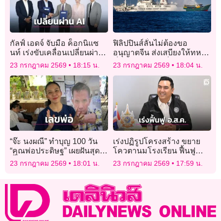
กัลฟ์ เอดจ์ จับมือ ค็อกนิแซ
ฟิลิปปินส์ลั่นไม่ต้องขอ
นท์ เร่งขับเคลื่อนเปลี่ยนผ่าน
อนุญาตจีน ส่งเสบียงให้ทหาร
สู่ AI หนุนไทยผู้นำภูมิภาค
ที่สันดอนโธมัสที่สอง
23 กรกฎาคม 2569
18:15 น.
23 กรกฎาคม 2569
18:04 น.
“จ๊ะ นงผณี” ทำบุญ 100 วัน
เร่งปฏิรูปโครงสร้าง ขยาย
“คุณพ่อประดิษฐ” เผยฝันสุด
โควตานมโรงเรียน ฟื้นฟู
ซึ้ง แฟน ๆ จับตาเลขขัน
สภาพคล่อง อ.ส.ค.
23 กรกฎาคม 2569
18:01 น.
23 กรกฎาคม 2569
17:59 น.
น้ำมนต์