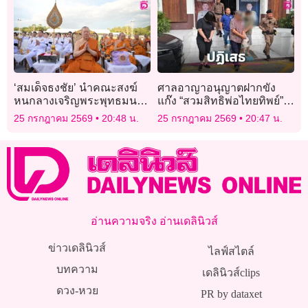
‘สมเด็จธงชัย’ นำคณะสงฆ์
ศาลอาญาอนุญาตฝากขัง
หนกลางเจริญพระพุทธมนต์
แก๊ง “สวมสิทธิพ่อไทยทิพย์”
นวัคคหายุสมธัมม์ถวาย
ปฏิเสธทุกข้อหา ได้ประกัน 3
25 กรกฎาคม 2569
20:48 น.
25 กรกฎาคม 2569
20:47 น.
‘พระบาทสมเด็จ
อีก 1 นอนคุก
พระเจ้าอยู่หัว’
อ่านความจริง อ่านเดลินิวส์
ข่าวเดลินิวส์
ไลฟ์สไตล์
บทความ
เดลินิวส์clips
ดวง-หวย
PR by dataxet