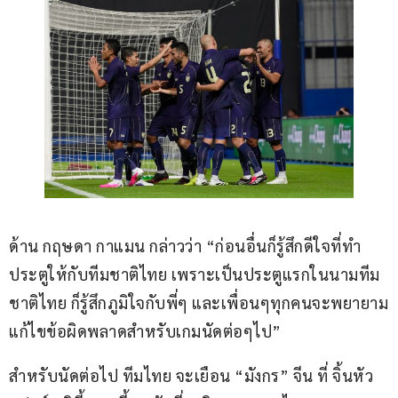
ด้าน กฤษดา กาแมน กล่าวว่า “ก่อนอื่นก็รู้สึกดีใจที่ทำ
ประตูให้กับทีมชาติไทย เพราะเป็นประตูแรกในนามทีม
ชาติไทย ก็รู้สึกภูมิใจกับพี่ๆ และเพื่อนๆทุกคนจะพยายาม
แก้ไขข้อผิดพลาดสำหรับเกมนัดต่อๆไป”
สำหรับนัดต่อไป ทีมไทย จะเยือน “มังกร” จีน ที่ จิ้นหัว 