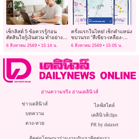
เช็กลิสต์ 5 ข้อควรรู้ก่อน
ครั้งแรกในไทย! เช็กตำแหน่ง
ตัดสินใจกู้เงินด่วน ทำอย่างไร
ขบวนรถ “สีเขียว-เหลือง-
ให้ปลอดภัย ไม่เสี่ยง
ชมพู” แบบเรียลไทม์ผ่านแอป
6 สิงหาคม 2569
15:14 น.
6 สิงหาคม 2569
15:05 น.
“ViaBus”
อ่านความจริง อ่านเดลินิวส์
ข่าวเดลินิวส์
ไลฟ์สไตล์
บทความ
เดลินิวส์clips
ดวง-หวย
PR by dataxet
ติดต่อโฆษณา
ร่วมงานกับเรา
ติดต่อเรา