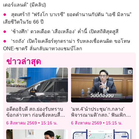
เดอร์แลนด์” (มีคลิป)
สุดเศร้า!! “ฟรังโก บาเรซี” ยอดตำนานกัปตัน “เอซี มิลาน”
เสียชีวิตในวัย 66 ปี
‘ช้างศึก’ ดวลเดือด ‘เสือเหลือง’ ค่ำนี้ เปิดสถิติสุดสูสี
‘รถถัง’ เปิดใจเคลียร์ทุกดราม่า รับหลงเชื่อคนผิด ขอโทษ
ONE-ชาตรี ลั่นกลับมาทวงแชมป์โลก
ข่าวล่าสุด
อดีตอธิบดี สถ.ย่องรับทราบ
‘มท.4’นำประชุม’ก.กลาง’
ข้อกล่าวหา ก่อนชิ่งหลบสื่อ
พิจารณามติ’กสถ.’ ฟันเพิก
ปฏิเสธทุกข้อกล่าวหา
ถอน 5,925คน ด้าน’ปลัด
6 สิงหาคม 2569
15:16 น.
6 สิงหาคม 2569
15:15 น.
มท.’ยันวันนี้ต้องจบ