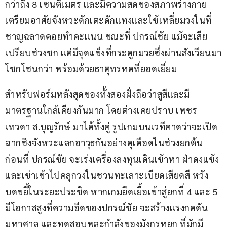
กว่าถึง 8 เซนติเมตร และมีความสดของสภาพร่างกาย 
เตรียมอาศัยจังหวะดักเตะดักแทงและใช้เหลี่ยมวงในที่
ชาญฉลาดคอยทำคะแนน ขณะที่ ปกรณ์ชัย แม้จะเสีย
เปรียบช่วงชก แต่มีจุดแข็งที่กระดูกมวยซึ่งผ่านสังเวียนมา
โชกโชนกว่า พร้อมด้วยธาตุทรหดที่ยอดเยี่ยม
สำหรับฟอร์มหลังสุดของทั้งสองฝั่งถือว่าสูสีและมี
มาตรฐานใกล้เคียงกันมาก โดยต่างเคยปราบ เพชร
เทวดา ส.บุญรักษ์ มาได้ทั้งคู่ รูปเกมบนเวทีคาดว่าจะเปิด
ฉากชิงจังหวะแลกอาวุธกันอย่างดุเดือดในช่วงยกต้น 
ก่อนที่ ปกรณ์ชัย จะเร่งเครื่องลงทุนเดินเข้าหา ฝ่าดงแข้ง
และเข่าเข้าไปคลุกวงในชวนทะเลาะเบียดเสียดสี หวัง
บดขยี้ในระยะประชิด หากเกมยืดเยื้อเข้าสู่ยกที่ 4 และ 5 
มีโอกาสสูงที่ความอึดของปกรณ์ชัย จะสร้างแรงกดดัน
มหาศาล และทดสอบพละกำลังของมังกรหยก ที่มักมี