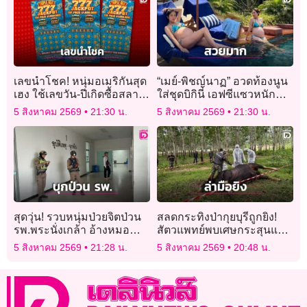
เลขนำโชค! หนุ่มอเมริกันสุด
“เมย์-พิชญ์นาฏ” อวดท้องนูน
เฮง ใช้เลขวัน-ปีเกิดซื้อสลาก
ใส่ชุดบิกินี่ เอฟซีแซวหนัก
ชิงโชค คว้ารางวัลใหญ่ 1
ว่าที่คุณแม่สวยมากจริงๆ
5 สิงหาคม 2569
21:30 น.
5 สิงหาคม 2569
21:30 น.
ล้านดอลลาร์
สุดวุ่น! รวบหนุ่มป่วยจิตป่วน
สลดกระทิงป่ากุยบุรีถูกยิง!
รพ.พระนั่งเกล้า อ้างหมอ
สัตวแพทย์พบเศษกระสุนแรง
ปลอมฟิล์มเอกซเรย์ปิดบัง
ดันสูงฝังอก เร่งล่าตัวคนร้าย
5 สิงหาคม 2569
21:28 น.
5 สิงหาคม 2569
20:48 น.
เรื่องฝังชิปในหัว