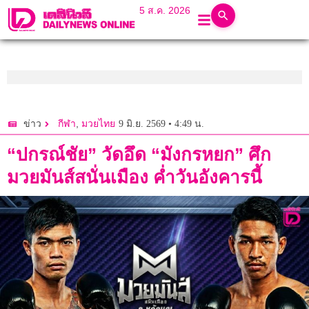
5 ส.ค. 2026
,
9 มิ.ย. 2569 • 4:49 น.
ข่าว
กีฬา
มวยไทย
“ปกรณ์ชัย” วัดอึด “มังกรหยก” ศึก
มวยมันส์สนั่นเมือง ค่ำวันอังคารนี้