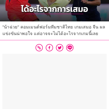
"น้าฉ่วย" คอมเมนต์ฟอร์มทีมชาติไทย เกมเสมอ จีน ผล
แข่งขันน่าพอใจ แต่อาจจะไม่ได้อะไรจากเกมนี้เลย