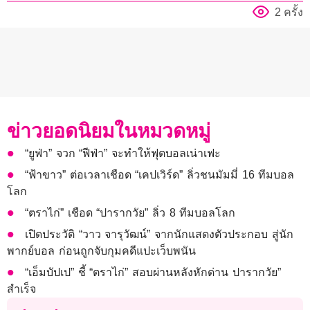
2 ครั้ง
ข่าวยอดนิยมในหมวดหมู่
“ยูฟ่า” จวก “ฟีฟ่า” จะทำให้ฟุตบอลเน่าเฟะ
“ฟ้าขาว” ต่อเวลาเชือด “เคปเวิร์ด” ลิ่วชนมัมมี่ 16 ทีมบอล
โลก
“ตราไก่” เชือด “ปารากวัย” ลิ่ว 8 ทีมบอลโลก
เปิดประวัติ “วาว จารุวัฒน์” จากนักแสดงตัวประกอบ สู่นัก
พากย์บอล ก่อนถูกจับกุมคดีแปะเว็บพนัน
“เอ็มบัปเป” ชี้ “ตราไก่” สอบผ่านหลังหักด่าน ปารากวัย”
สำเร็จ