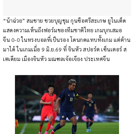
“น้าฉ่วย” สมชาย ชวยบุญชุม กุนซือศรีสะเกษ ยูไนเต็ด 
แสดงความเห็นถึงฟอร์มของทีมชาติไทย เกมบุกเสมอ 
จีน 0-0 ในทรงบอลที่เป็นรอง โดนกดแทบทั้งเกม แต่ต้าน
มาได้ ในเกมเมื่อ 9 มิ.ย.69 ที่ จินหัว สปอร์ต เซ็นเตอร์ ส
เตเดียม เมืองจินหัว มณฑลเจ้อเจียง ประเทศจีน