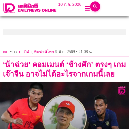
10 ก.ค. 2026
,
9 มิ.ย. 2569 • 21:08 น.
ข่าว
กีฬา
ทีมชาติไทย
‘น้าฉ่วย’ คอมเมนต์ ‘ช้างศึก’ ตรงๆ เกม
เจ๊าจีน อาจไม่ได้อะไรจากเกมนี้เลย