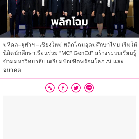
มหิดล–จุฬาฯ –เชียงใหม่ พลิกโฉมอุดมศึกษาไทย เริ่มให้
นิสิตนักศึกษาเรียนร่วม “MC² GenEd” สร้างระบบเรียนรู้
ข้ามมหาวิทยาลัย เตรียมบัณฑิตพร้อมโลก AI และ
อนาคต