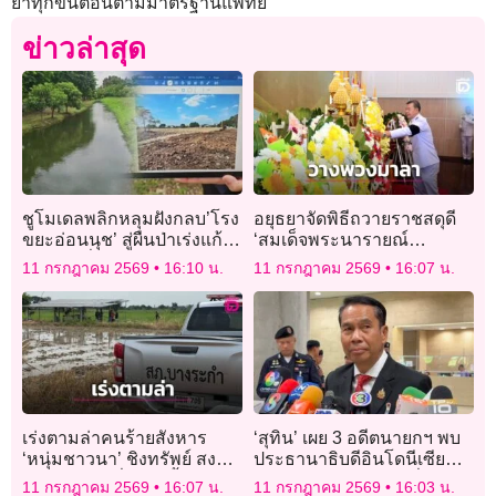
ย้ำทุกขั้นตอนตามมาตรฐานแพทย์
ข่าวล่าสุด
ชูโมเดลพลิกหลุมฝังกลบ’โรง
อยุธยาจัดพิธีถวายราชสดุดี
ขยะอ่อนนุช’ สู่ผืนป่าเร่งแก้
‘สมเด็จพระนารายณ์
ปัญหากลิ่น
มหาราช’ น้อมรำลึกพระ
11 กรกฎาคม 2569
16:10 น.
11 กรกฎาคม 2569
16:07 น.
มหากรุณาธิคุณกษัตริย์นัก
พัฒนา
เร่งตามล่าคนร้ายสังหาร
‘สุทิน’ เผย 3 อดีตนายกฯ พบ
‘หนุ่มชาวนา’ ชิงทรัพย์ สงสัย
ประธานาธิบดีอินโดนีเซีย
แก๊งขโมยเครื่องสูบน้ำลักตัด
ไม่มีนัยการเมือง แค่เยี่ยม
11 กรกฎาคม 2569
16:07 น.
11 กรกฎาคม 2569
16:03 น.