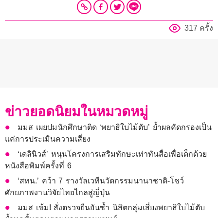
317 ครั้ง
ข่าวยอดนิยมในหมวดหมู่
มมส เผยปมนักศึกษาติด ‘พยาธิใบไม้ตับ’ ย้ำผลคัดกรองเป็น
แค่การประเมินความเสี่ยง
‘เดลินิวส์’ หนุนโครงการเสริมทักษะเท่าทันสื่อเพื่อเด็กด้วย
หนังสือพิมพ์ครั้งที่ 6
‘สทน.’ คว้า 7 รางวัลเวทีนวัตกรรมนานาชาติ-โชว์
ศักยภาพงานวิจัยไทยไกลสู่ญี่ปุ่น
มมส เข้ม! สั่งตรวจยืนยันซ้ำ นิสิตกลุ่มเสี่ยงพยาธิใบไม้ตับ