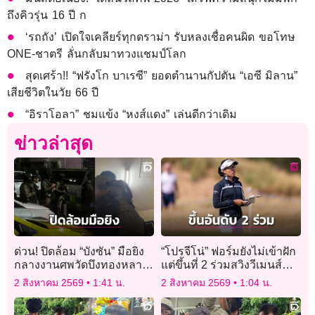
ถึงคิวรุ่น 16 ปี ก
‘รถถัง’ เปิดใจเคลียร์ทุกดราม่า รับหลงเชื่อคนผิด ขอโทษ
ONE-ชาตรี ลั่นกลับมาทวงแชมป์โลก
สุดเศร้า!! “ฟรังโก บาเรซี” ยอดตำนานกัปตัน “เอซี มิลาน”
เสียชีวิตในวัย 66 ปี
“อิราโอลา” ชมแข้ง “หงส์แดง” เล่นดีกว่าเดิม
ข่าวล่าสุด
ด่วน! ปิดล้อม “บังซัน” มือยิง
“โปรจีโน่” ฟอร์มยังไม่เข้าฝัก
กลางงานศพวัดบึงทองหลาง
แต่ขึ้นที่ 2 ร่วมสวิงวีเมนส์
ถือปืนไลฟ์สดอยู่กับแฟนสาว
โอเพ่น
2 สิงหาคม 2569
1:41 น.
2 สิงหาคม 2569
1:04 น.
ในห้อง