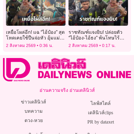
เหยื่อโผล่อีก! แฉ “ไอ้ป๋อง” สุด
ราชทัณฑ์แจงยิบ! ปล่อยตัว
โหดเคยใช้ปืนจ่อหัว อุ้มแม่
“ไอ้ป๋อง-ไอ้ธง” พ้นโทษไร้
หวังพาไปฝังดินเขาชีจรรย์
สิทธิพิเศษ ใช้กฎหมาย JSOC
2 สิงหาคม 2569
0:36 น.
2 สิงหาคม 2569
0:17 น.
เฝ้าระวัง
อ่านความจริง อ่านเดลินิวส์
ข่าวเดลินิวส์
ไลฟ์สไตล์
บทความ
เดลินิวส์clips
ดวง-หวย
PR by dataxet