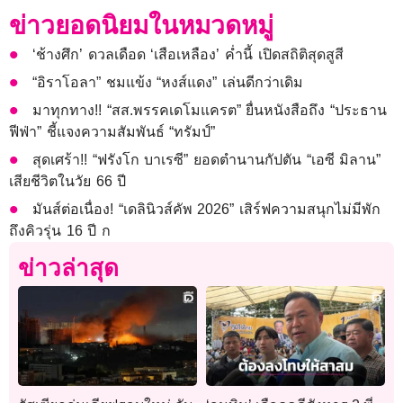
ข่าวยอดนิยมในหมวดหมู่
‘ช้างศึก’ ดวลเดือด ‘เสือเหลือง’ ค่ำนี้ เปิดสถิติสุดสูสี
“อิราโอลา” ชมแข้ง “หงส์แดง” เล่นดีกว่าเดิม
มาทุกทาง!! “สส.พรรคเดโมแครต” ยื่นหนังสือถึง “ประธาน
ฟีฟ่า” ชี้แจงความสัมพันธ์ “ทรัมป์”
สุดเศร้า!! “ฟรังโก บาเรซี” ยอดตำนานกัปตัน “เอซี มิลาน”
เสียชีวิตในวัย 66 ปี
มันส์ต่อเนื่อง! “เดลินิวส์คัพ 2026” เสิร์ฟความสนุกไม่มีพัก
ถึงคิวรุ่น 16 ปี ก
ข่าวล่าสุด