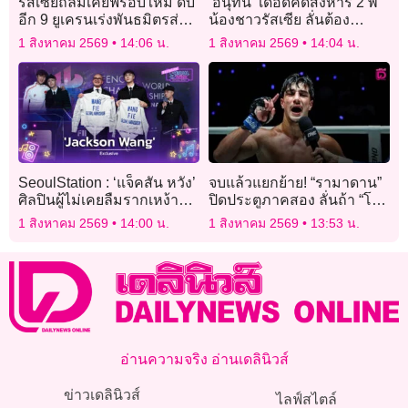
รัสเซียถล่มเคียฟรอบใหม่ ดับ
‘อนุทิน’ เดือดคดีสังหาร 2 พี่
อีก 9 ยูเครนเร่งพันธมิตรส่ง
น้องชาวรัสเซีย ลั่นต้อง
ระบบป้องกันภัยทางอากาศ
ลงโทษสูงสุดให้สาสม
1 สิงหาคม 2569
14:06 น.
1 สิงหาคม 2569
14:04 น.
SeoulStation : ‘แจ็คสัน หวัง’
จบแล้วแยกย้าย! “รามาดาน”
ศิลปินผู้ไม่เคยลืมรากเหง้า
ปิดประตูภาคสอง ลั่นถ้า “โจ
ชีวิต กับภารกิจ ‘ทูต FIE’
ฮัน” อยากรีแมตช์ต้องจ่ายเงิน
1 สิงหาคม 2569
14:00 น.
1 สิงหาคม 2569
13:53 น.
เชื่อมฝันโอลิมปิก LA
อ่านความจริง อ่านเดลินิวส์
ข่าวเดลินิวส์
ไลฟ์สไตล์