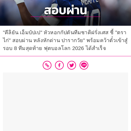
"คีลิยัน เอ็มบัปเป" หัวหอกกัปตันทีมชาติฝรั่งเศส ชี้ "ตรา
ไก่" สอบผ่าน หลังหักด่าน ปารากวัย" พร้อมคว้าตั๋วเข้าสู๋
รอบ 8 ทีมสุดท้าย ฟุตบอลโลก 2026 ได้สำเร็จ