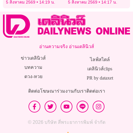
กสทช. หวั่นสุญญากาศ
บรรยายขีดความสามารถ
5 สิงหาคม 2569
14:19 น.
5 สิงหาคม 2569
14:17 น.
กระทบการทำงาน
กองทัพ
อ่านความจริง อ่านเดลินิวส์
ข่าวเดลินิวส์
ไลฟ์สไตล์
บทความ
เดลินิวส์clips
ดวง-หวย
PR by dataxet
ติดต่อโฆษณา
ร่วมงานกับเรา
ติดต่อเรา
© 2026 บริษัท สี่พระยาการพิมพ์ จำกัด