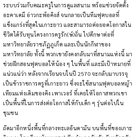
ระบบร่วมกับคณะครูในการดูแลสนาม พร้อมช่วยจัดตั้ง
อะคาเดมี อ่าวกะพ้อคิงส์ จนกลายเป็นทีมฟุตบอลที่
แข็งแกร่งที่สุดในเกาะยาว และสามารถต่อยอดโอกาสใน
ชีวิตได้รับทุนโครงการครูรัก(ษ์)ถิ่น ไปศึกษาต่อที่
มหาวิทยาลัยราชภัฏภูเก็ต และเป็นนักกีฬาของ
มหาวิทยาลัย ทั้งนี้ พวกเขายังคงกลับมาที่สนามแห่งนี้ มา
ช่วยฝึกสอนฟุตบอลให้น้อง ๆ ในพื้นที่ และมีเป้าหมายที่
แน่วแน่ว่า หลังจากเรียนจบในปี 2570 จะกลับมาบรรจุ
เป็นข้าราชการครูที่เกาะยาว ซึ่งจะใช้สนามฟุตบอลหญ้า
เทียมแห่งเดิมของคิง เพาเวอร์ ที่เคยให้โอกาสพวกเขา 
เป็นพื้นที่ในการส่งต่อโอกาสให้กับเด็ก ๆ รุ่นต่อไปใน
ชุมชน
ถัดมาอีกหนึ่งพื้นที่กลางทะเลอันดามัน บนพื้นที่ของเกาะ