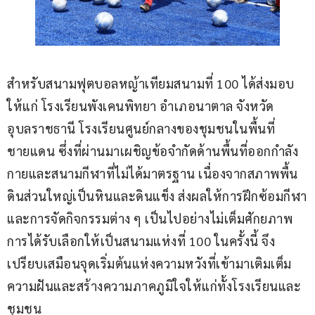
สำหรับสนามฟุตบอลหญ้าเทียมสนามที่ 100 ได้ส่งมอบ
ให้แก่ โรงเรียนพังเคนพิทยา อำเภอนาตาล จังหวัด
อุบลราชธานี โรงเรียนศูนย์กลางของชุมชนในพื้นที่
ชายแดน ซึ่งที่ผ่านมาเผชิญข้อจำกัดด้านพื้นที่ออกกำลัง
กายและสนามกีฬาที่ไม่ได้มาตรฐาน เนื่องจากสภาพพื้น
ดินส่วนใหญ่เป็นหินและดินแข็ง ส่งผลให้การฝึกซ้อมกีฬา
และการจัดกิจกรรมต่าง ๆ เป็นไปอย่างไม่เต็มศักยภาพ 
การได้รับเลือกให้เป็นสนามแห่งที่ 100 ในครั้งนี้ จึง
เปรียบเสมือนจุดเริ่มต้นแห่งความหวังที่เข้ามาเติมเต็ม
ความฝันและสร้างความภาคภูมิใจให้แก่ทั้งโรงเรียนและ
ชุมชน