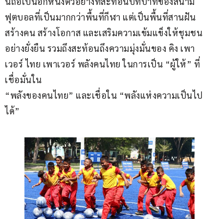
นี้ถือเป็นอีกหนึ่งตัวอย่างที่สะท้อนบทบาทของสนาม
ฟุตบอลที่เป็นมากกว่าพื้นที่กีฬา แต่เป็นพื้นที่สานฝัน 
สร้างคน สร้างโอกาส และเสริมความเข้มแข็งให้ชุมชน
อย่างยั่งยืน รวมถึงสะท้อนถึงความมุ่งมั่นของ คิง เพา
เวอร์ ไทย เพาเวอร์ พลังคนไทย ในการเป็น “ผู้ให้” ที่
เชื่อมั่นใน
“พลังของคนไทย” และเชื่อใน “พลังแห่งความเป็นไป
ได้”