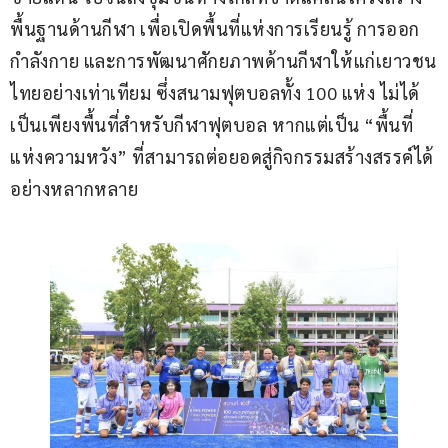
พื้นฐานด้านกีฬา เพื่อเปิดพื้นที่แห่งการเรียนรู้ การออก
กำลังกาย และการพัฒนาศักยภาพด้านกีฬาให้แก่เยาวชน
ไทยอย่างเท่าเทียม ซึ่งสนามฟุตบอลทั้ง 100 แห่ง ไม่ได้
เป็นเพียงพื้นที่สำหรับกีฬาฟุตบอล หากแต่เป็น “พื้นที่
แห่งความหวัง” ที่สามารถต่อยอดสู่กิจกรรมสร้างสรรค์ได้
อย่างหลากหลาย