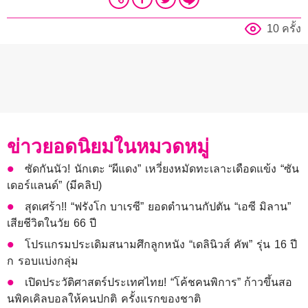
10 ครั้ง
ข่าวยอดนิยมในหมวดหมู่
ซัดกันนัว! นักเตะ “ผีแดง” เหวี่ยงหมัดทะเลาะเดือดแข้ง “ซัน
เดอร์แลนด์” (มีคลิป)
สุดเศร้า!! “ฟรังโก บาเรซี” ยอดตำนานกัปตัน “เอซี มิลาน”
เสียชีวิตในวัย 66 ปี
โปรแกรมประเดิมสนามศึกลูกหนัง “เดลินิวส์ คัพ” รุ่น 16 ปี
ก รอบแบ่งกลุ่ม
เปิดประวัติศาสตร์ประเทศไทย! “โค้ชคนพิการ” ก้าวขึ้นสอ
นพิคเคิลบอลให้คนปกติ ครั้งแรกของชาติ