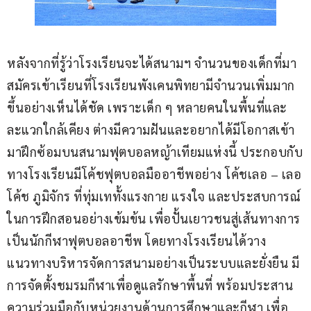
หลังจากที่รู้ว่าโรงเรียนจะได้สนามฯ จำนวนของเด็กที่มา
สมัครเข้าเรียนที่โรงเรียนพังเคนพิทยามีจำนวนเพิ่มมาก
ขึ้นอย่างเห็นได้ชัด เพราะเด็ก ๆ หลายคนในพื้นที่และ
ละแวกใกล้เคียง ต่างมีความฝันและอยากได้มีโอกาสเข้า
มาฝึกซ้อมบนสนามฟุตบอลหญ้าเทียมแห่งนี้ ประกอบกับ
ทางโรงเรียนมีโค้ชฟุตบอลมืออาชีพอย่าง โค้ชเลอ – เลอ
โค้ช ภูมิจักร ที่ทุ่มเททั้งแรงกาย แรงใจ และประสบการณ์
ในการฝึกสอนอย่างเข้มข้น เพื่อปั้นเยาวชนสู่เส้นทางการ
เป็นนักกีฬาฟุตบอลอาชีพ โดยทางโรงเรียนได้วาง
แนวทางบริหารจัดการสนามอย่างเป็นระบบและยั่งยืน มี
การจัดตั้งชมรมกีฬาเพื่อดูแลรักษาพื้นที่ พร้อมประสาน
ความร่วมมือกับหน่วยงานด้านการศึกษาและกีฬา เพื่อ