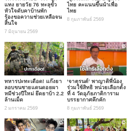
แทง ยายวัย 76 ทะลุขั้ว
ไทย คะแนนขึ้นนำเพื่อ
หัวใจดับคาบ้านพัก
ไทย
ร้องขอความช่วยเหลือจน
8 กุมภาพันธ์ 2569
สิ้นใจ
7 มิถุนายน 2569
ทหารปะทะเดือด! แก๊งยา
‘จาตุรนต์’ พาญาติพี่น้อง
ลอบขนชายแดนดอยผา
ร่วมใช้สิทธิ หน่วยเลือกตั้ง
หมีช่วงปีใหม่ ยึดยาบ้า 2.2
ที่ 4 วัดอุภัยภาติการาม
ล้านเม็ด
บรรยากาศคึกคัก
2 มกราคม 2569
8 กุมภาพันธ์ 2569