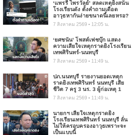
‘แพรรี่ ไพรวัลย์’ สลดเหตุยิงสนั่น
โรงเรียนดัง ตั้งคำถามเดือด
อาวุธหากันง่ายขนาดนี้เลยหรอ?
7 สิงหาคม 2569
12:05 น.
‘ยศชนัน’ โพสต์เฟซบุ๊ก แสดง
ความเสียใจเหตุกราดยิงโรงเรียน
เทพศิรินทร์-นนทบุรี
7 สิงหาคม 2569
11:49 น.
ปภ.นนทบุรี รายงานยอดเหตุก
ราดยิงเทพศิรินทร์ นนทบุรี เสีย
ชีวิต 7 ครู 3 นร. 3 ผู้ก่อเหตุ 1
7 สิงหาคม 2569
11:49 น.
นายกฯ เสียใจเหตุกราดยิง
โรงเรียนเทพศิรินทร์ นนทบุรี ลั่น
ไม่ให้ครอบครองอาวุธเพราะจะ
เป็นแบบนี้