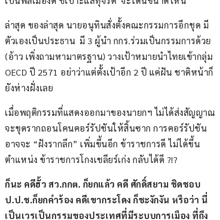
เป็นพลเมืองดี ชี้เบาะแสทุจริต  จะโดนขนาดไหน
ล่าสุด ของล่าสุด นายอนุทินสั่งตั้งคณะกรรมการอีกชุด มี
ตัวเองเป็นประธาน  มี 3 ผู้นำ กกร.ร่วมเป็นกรรมการด้วย 
(อ้าว เพิ่งถามหามาตรฐาน) วางเป้าหมายนำไทยเข้ากลุ่ม 
OECD ปี 2571 อย่าว่าแต่ตั้งเป้าอีก 2 ปี แค่ฝัน ชาติหน้าก็
ยังห่างฝั่งเลย
เมื่อพฤติกรรมที่แสดงออกมาของนายกฯ ไม่ได้ส่งสัญญาณ
จะขุดรากถอนโคนคอร์รัปชันให้สิ้นซาก การคอร์รัปชัน
อาจจะ “ฝังรากลึก” เพิ่มขึ้นอีก ข้าราชการดี ไม่ได้ขึ้น
ตำแหน่ง ข้าราชการโกงเชลียร์เก่ง กลับได้ดี ?!?
ก็นะ คดีฮั้ว สว.กกต. ก็ยกแล้ว คดี ศักดิ์สยาม ชิดชอบ 
ป.ป.ช.ก็ยกคำร้อง คดีเขากระโดง ก็ชะงักงัน หรือว่า นี่
เป็นเวรเป็นกรรมของประเทศที่มีระบบการเมือง ที่ถึง