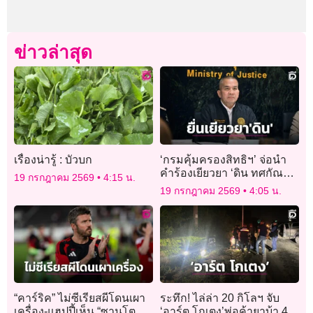
ข่าวล่าสุด
เรื่องน่ารู้ : บัวบก
‘กรมคุ้มครองสิทธิฯ’ จ่อนำ
คำร้องเยียวยา ‘ดิน ทศกัณฐ์’
19 กรกฎาคม 2569
4:15 น.
เสนอคณะอนุกรรมการฯ 20
19 กรกฎาคม 2569
4:05 น.
ก.ค.
“คาร์ริค” ไม่ซีเรียสผีโดนเผา
ระทึก! ไล่ล่า 20 กิโลฯ จับ
เครื่อง-แฮปปี้เห็น “ซานโตส”
‘อาร์ต โกเตง’พ่อค้ายาบ้า 4