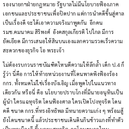
รองนายกฯฝ่ายกฎหมาย รัฐบาลไม่มีนโยบายฟ้องภาค
เอกชนและประชาชนเพื่อปิดปาก แต่การนำคดีขึ้นสู่ศาล
เป็นเรื่องดี จะได้เอาความจริงมาพูดกัน  อีกคน 
รมช.คมนาคม สิริพงศ์  อังคสกุลเกียรติ ไปไกล มีการ
ยัดเยียด มีการเสนอให้สินบนเองแลกความรวดเร็วความ
สะดวกของธุรกิจ โอ พระเจ้า
ไม่ต้องรบกวนราชบัณฑิตไหนตีความให้ลึกล้ำ เด็ก ป.4 ก็
รู้ว่า นี่คือ การให้ท้ายหน่วยงานที่โดนพาดพิงฟ้องร้อง 
กกร. ทั้งหมดไม่ใช่เรื่องบังเอิญ เมื่อพูดไปในแนวทาง
เดียวกัน หรือนี่ คือ นโยบายปราบโกงที่มีนายอนุทินเป็น
ผู้นำ ใครแฉทุจริต โดนฟ้องศาล ใครเปิดโปงทุจริต โดน
คดี ขนาด กกร.ที่ทรงอิทธิพล มีทนายความเก่ง ๆ พร้อมสู้ 
ยังโดนขนาดนี้ แล้วประชาชนเดินดินกินข้าวแกงที่ทำตัว