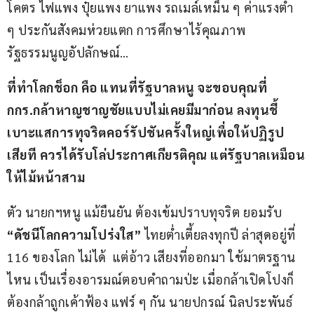
โคตร ไฟแพง ปุ๋ยแพง ยาแพง รถเมล์เหม็น ๆ ค่าแรงต่ำ 
ๆ ประกันสังคมห่วยแตก การศึกษาไร้คุณภาพ  
รัฐธรรมนูญอัปลักษณ์…
ที่ทำโลกช็อก คือ แทนที่รัฐบาลหนู จะขอบคุณที่ 
กกร.กล้าหาญชาญชัยแบบไม่เคยมีมาก่อน ลงทุนชี้
เบาะแสการทุจริตคอร์รัปชันครั้งใหญ่เพื่อให้ปฏิรูป
เสียที ควรได้รับโล่ประกาศเกียรติคุณ แต่รัฐบาลเหมือน
ให้ไม้หน้าสาม
ตัว นายกฯหนู แม้ยืนยัน ต้องเข้มปราบทุจริต ยอมรับ 
“
ดัชนีโลกความโปร่งใส”
 ไทยต่ำเตี้ยลงทุกปี ล่าสุดอยู่ที่ 
116 ของโลก ไม่ได้  แต่อ้าว เสียงที่ออกมา ใช้มาตรฐาน
ไหน เป็นเรื่องอารมณ์ตอบคำถามป่ะ เมื่อกล้าเปิดโปงก็
ต้องกล้าถูกเค้าฟ้อง แฟร์ ๆ กัน นายปกรณ์ นิลประพันธ์ 