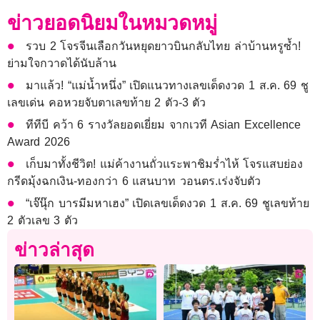
ข่าวยอดนิยมในหมวดหมู่
รวบ 2 โจรจีนเลือกวันหยุดยาวบินกลับไทย ล่าบ้านหรูซ้ำ!
ย่ามใจกวาดได้นับล้าน
มาแล้ว! “แม่น้ำหนึ่ง” เปิดแนวทางเลขเด็ดงวด 1 ส.ค. 69 ชู
เลขเด่น คอหวยจับตาเลขท้าย 2 ตัว-3 ตัว
ทีทีบี คว้า 6 รางวัลยอดเยี่ยม จากเวที Asian Excellence
Award 2026
เก็บมาทั้งชีวิต! แม่ค้างานถั่วแระพาชิมร่ำไห้ โจรแสบย่อง
กรีดมุ้งฉกเงิน-ทองกว่า 6 แสนบาท วอนตร.เร่งจับตัว
“เจ๊นุ๊ก บารมีมหาเฮง” เปิดเลขเด็ดงวด 1 ส.ค. 69 ชูเลขท้าย
2 ตัวเลข 3 ตัว
ข่าวล่าสุด