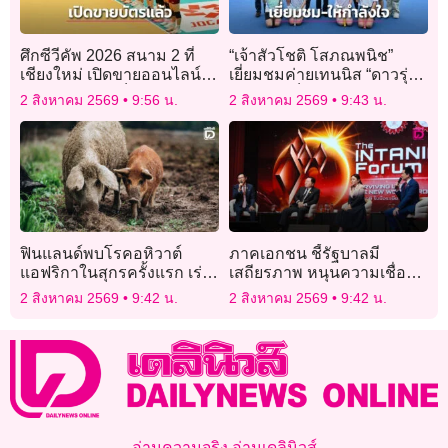
ศึกซีวีคัพ 2026 สนาม 2 ที่
“เจ้าสัวโชติ โสภณพนิช”
เชียงใหม่ เปิดขายออนไลน์-
เยี่ยมชมค่ายเทนนิส “ดาวรุ่ง
ออฟไลน์แล้ว เช็กวัน-ราคา
มุ่งความเป็นเลิศ” โครงการ
2 สิงหาคม 2569
9:56 น.
2 สิงหาคม 2569
9:43 น.
ได้ที่นี่!!!
ปั้นนักหวดสู่รั้วเยาวชนทีม
ชาติไทย
ฟินแลนด์พบโรคอหิวาต์
ภาคเอกชน ชี้รัฐบาลมี
แอฟริกาในสุกรครั้งแรก เร่ง
เสถียรภาพ หนุนความเชื่อมั่น
ยกระดับมาตรการคุมระบาด
นักลงทุนต่างชาติ
2 สิงหาคม 2569
9:42 น.
2 สิงหาคม 2569
9:42 น.
อ่านความจริง อ่านเดลินิวส์