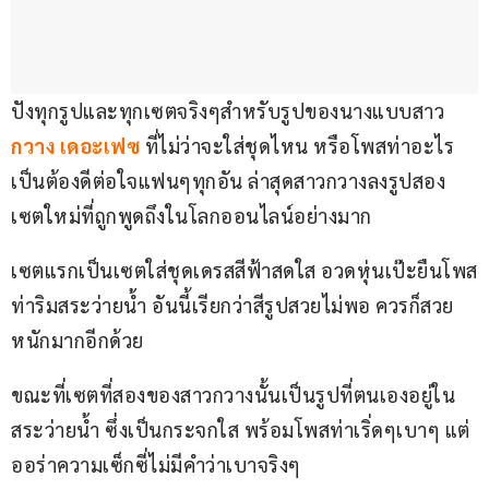
ปังทุกรูปและทุกเซตจริงๆสำหรับรูปของนางแบบสาว 
กวาง เดอะเฟซ 
ที่ไม่ว่าจะใส่ชุดไหน หรือโพสท่าอะไร
เป็นต้องดีต่อใจแฟนๆทุกอัน ล่าสุดสาวกวางลงรูปสอง
เซตใหม่ที่ถูกพูดถึงในโลกออนไลน์อย่างมาก
เซตแรกเป็นเซตใส่ชุดเดรสสีฟ้าสดใส อวดหุ่นเป๊ะยืนโพส
ท่าริมสระว่ายน้ำ อันนี้เรียกว่าสีรูปสวยไม่พอ ควรก็สวย
หนักมากอีกด้วย
ขณะที่เซตที่สองของสาวกวางนั้นเป็นรูปที่ตนเองอยู่ใน
สระว่ายน้ำ ซึ่งเป็นกระจกใส พร้อมโพสท่าเริ่ดๆเบาๆ แต่
ออร่าความเซ็กซี่ไม่มีคำว่าเบาจริงๆ 