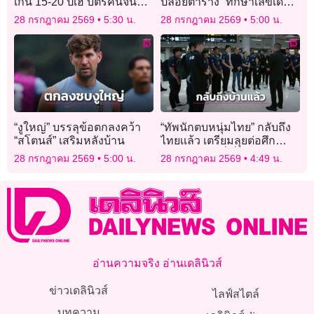
เกิน 15-20 ปีเฮ บัตรคนจนฉลุ
ปล่อยตาราง “ทักษาเลขเด็ด
ย ‘ครม.’เคาะปรับเกณฑ์ใหม่
งวด 1 ส.ค. 69 “ทักษาโหร
28 กรกฎาคม 2569
5:30 น.
28 กรกฎาคม 2569
5:00 น.
ราณี” ห้ามพลาด!
“งูใหญ่” บรรลุข้อตกลงคว้า
“ทัพนักตบหนุ่มไทย” กลับถึง
“สโตนส์” เสริมหลังบ้าน
ไทยเเล้ว เตรียมลุยต่อศึก
เอเชีย 2026 ที่ญี่ปุ่น
28 กรกฎาคม 2569
5:00 น.
28 กรกฎาคม 2569
4:49 น.
อ่านความจริง อ่านเดลินิวส์
ข่าวเดลินิวส์
ไลฟ์สไตล์
บทความ