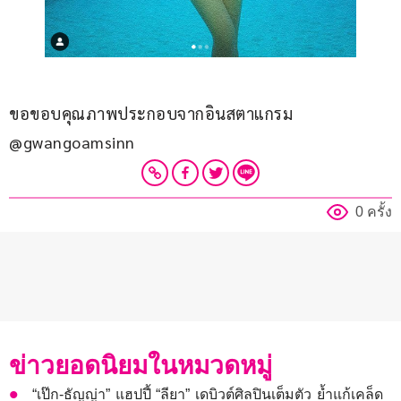
ขอขอบคุณภาพประกอบจากอินสตาแกรม 
@gwangoamsinn
0 ครั้ง
ข่าวยอดนิยมในหมวดหมู่
“เป๊ก-ธัญญ่า” แฮปปี้ “ลียา” เดบิวต์ศิลปินเต็มตัว ย้ำแก้เคล็ด