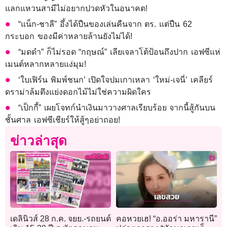
แลกแหวนสามีไม่อยากปวดหัวในอนาคต!
“แน็ก-ชาลี” อึ้งได้ปืนของเล่นคืนจาก ตร. แต่ปืน 62
กระบอก ของมีค่าหลายล้านยังไม่ได้!
“มดดำ” ก็ไม่รอด “กฤษณ์” เลียเจลาโต้ป้อนถึงปาก เอฟซีแห่
เมนต์หลากหลายแง่มุม!
‘ใบเฟิร์น พิมพ์ชนก’ เปิดใจปมเกาเหลา ‘ใหม่-เจนี่’ เคลียร์
ดราม่าล้มตึงแย่งดอกไม้ไม่ใช่ความผิดใคร
“เป็กกี้” เผยโจทก์นำเงินมาวางศาลเรียบร้อย จากนี้สู้กันบน
ชั้นศาล เอฟซีเชียร์ให้สู้ๆอย่าถอย!
ข่าวล่าสุด
เดลินิวส์ 28 ก.ค. จยย.-รถยนต์
คอหวยเฮ! “อ.ออร่า มหารานี”