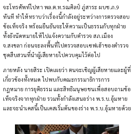
จะโทรศัพท์ไปหา พล.ต.ท.รณศิลป์ ภู่สาระ ผบช.ภ.9 
ทันที ทำให้ทราบว่าเรื่องนี้กำลังอยู่ระหว่างการตรวจสอบ
ข้อเท็จจริง พร้อมยืนยันจะให้ความเป็นธรรมกับทุกฝ่าย 
ทั้งยังนัดหมายให้ไปแจ้งความกับตำรวจ สภ.เมือง 
จ.สงขลา ก่อนจะลงพื้นที่ไปตรวจสอบเซฟเฮ้าของตำรวจ
ชุดสืบสวนที่นำผู้เสียหายไปควบคุมไว้ต่อไป
ภายหลัง นายสิระ เปิดเผยว่า ตนจะเชิญผู้เสียหายและผู้ที่
เกี่ยวข้องทั้งหมด ไปพบกับคณะกรรมาธิการการ
กฎหมาย การยุติธรรม และสิทธิมนุษยชนเพื่อสอบถามข้อ
เท็จจริงจากทุกฝ่าย รวมทั้งกำลังเสนอร่าง พ.ร.บ.อุ้มหาย
และจะนำเคสนี้เป็นเคสเริ่มต้นของร่าง พ.ร.บ.อุ้มหายด้วย