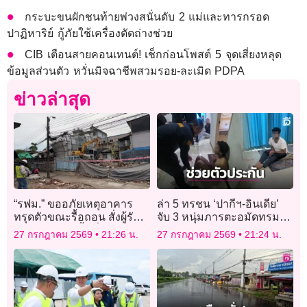
กระบะขนผักชนท้ายพ่วงสนั่นดับ 2 แม่และทารกรอด
ปาฏิหาริย์ กู้ภัยใช้เครื่องตัดถ่างช่วย
CIB เตือนสายคอนเทนต์! เช็กก่อนโพสต์ 5 จุดเสี่ยงหลุด
ข้อมูลส่วนตัว หวั่นมิจฉาชีพสวมรอย-ละเมิด PDPA
ข่าวล่าสุด
“รฟม.” ขออภัยเหตุอาคาร
ล่า 5 ทรชน ‘ปากีฯ-อินเดีย’
ทรุดตัวขณะรื้อถอน สั่งผู้รับ
จับ 3 หนุ่มภารตะอมัดทรมาน
จ้างเร่งเคลียร์พื้นที่ ยันไม่มีผู้
รีดค่าไถ่ข้ามประเทศ
27 กรกฎาคม 2569
21:26 น.
27 กรกฎาคม 2569
21:24 น.
บาดเจ็บ-เสียชีวิต