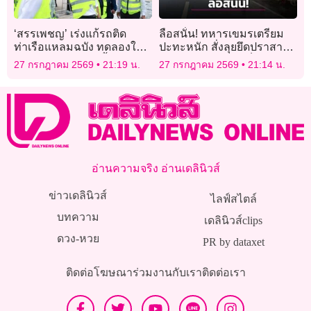
‘สรรเพชญ’ เร่งแก้รถติด
ลือสนั่น! ทหารเขมรเตรียม
ท่าเรือแหลมฉบัง ทดลองใช้
ปะทะหนัก สั่งลุยยึดปราสาท
Truck Queue ต.ค.นี้
ตาเมือนธม-โอรเสม็ดคืน
27 กรกฎาคม 2569
21:19 น.
27 กรกฎาคม 2569
21:14 น.
อ่านความจริง อ่านเดลินิวส์
ข่าวเดลินิวส์
ไลฟ์สไตล์
บทความ
เดลินิวส์clips
ดวง-หวย
PR by dataxet
ติดต่อโฆษณา
ร่วมงานกับเรา
ติดต่อเรา