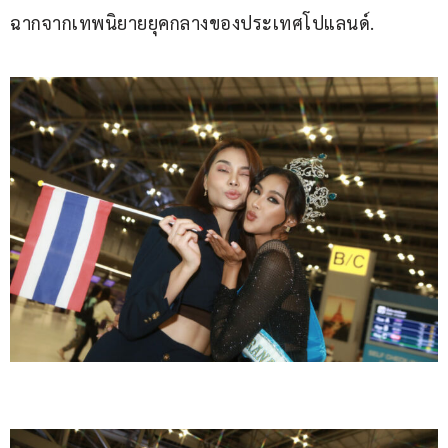
ฉากจากเทพนิยายยุคกลางของประเทศโปแลนด์.