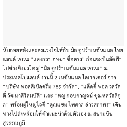
นับถอยหลังและส่งแรงใจให้กับ มิส ซูปร้าเนชั่นแนล ไทย
แลนด์ 2024 “แตงกวา-กษมา ซื่อตรง” ก่อนจะบินลัดฟ้า
ไปช่วงชิงมงใหญ่ “มิส ซูปร้าเนชั่นแนล 2024” ณ 
ประเทศโปแลนด์ งานนี้ 2 เนชันแนล ไดเรกเตอร์ จาก 
“บริษัท พอสสิเบิลดรีม 789 จำกัด”, “แด๊ดดี้ พอล วสวัต
ติ์ วัฒนาศิริสมบัติ” และ “พญ.กอบกาญจน์ ชุณหสวัสดิกุ
ล” พร้อมผู้ใหญ่ใจดี “คุณแซม ไพศาล อ่าวสถาพร” เดิน
ทางไปส่งพร้อมให้คำแนะนำด้วยตัวเอง ณ สนามบิน
สุวรรณภูมิ