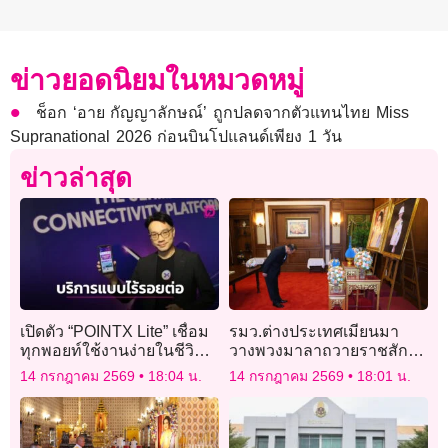
ข่าวยอดนิยมในหมวดหมู่
ช็อก ‘อาย กัญญาลักษณ์’ ถูกปลดจากตัวแทนไทย Miss
Supranational 2026 ก่อนบินโปแลนด์เพียง 1 วัน
ข่าวล่าสุด
เปิดตัว “POINTX Lite” เชื่อม
รมว.ต่างประเทศเมียนมา
ทุกพอยท์ใช้งานง่ายในชีวิต
วางพวงมาลาถวายราชสักกา
ประจำวัน
ระพระโกศ ‘พระพันปีหลวง-
14 กรกฎาคม 2569
18:04 น.
14 กรกฎาคม 2569
18:01 น.
เจ้าฟ้าพัชรกิติยาภาฯ’