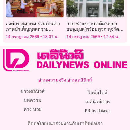
องค์กร-สมาคม ร่วมเป็นเจ้า
‘ป.ป.ช.’ลงดาบ อดีต’นายก
ภาพบำเพ็ญกุศลถวาย
อบจ.อุบล’พร้อมพวก ทุจริต
พระบรมศพ ‘สมเด็จพระพันปี
จัดซื้อ’เครื่องสูบน้ำปี 56’ ทำ
14 กรกฎาคม 2569
18:01 น.
14 กรกฎาคม 2569
17:54 น.
หลวง’
รัฐเสียหาย 8 ล้านบาท
อ่านความจริง อ่านเดลินิวส์
ข่าวเดลินิวส์
ไลฟ์สไตล์
บทความ
เดลินิวส์clips
ดวง-หวย
PR by dataxet
ติดต่อโฆษณา
ร่วมงานกับเรา
ติดต่อเรา