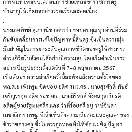
การทันที เพื่อขับเคลื่อนการช่วยเหลือข้าราชการครู
บำนาญให้เกิดผลอย่างรวดเร็วและต่อเนื่อง
.
นางเกศทิพย์ ศุภวานิช กล่าวว่า ขอขอบคุณทุกท่านที่ร่วม
กันขับเคลื่อนการแก้ไขปัญหาหนี้สินครู ซึ่งเป็นความมุ่ง
มั่นสำคัญในการยกระดับคุณภาพชีวิตของครูให้สามารถ
ดำรงชีวิตในสังคมได้อย่างมีความสุข โดยเริ่มดำเนินการ
อย่างเป็นรูปธรรมตั้งแต่วันที่ 7–8 พฤษภาคม 2567 
เป็นต้นมา ความสำเร็จครั้งนี้สะท้อนถึงความตั้งใจของ 
พล.ต.อ.เพิ่มพูน ชิดชอบ อดีต รมว.ศธ., นายสุรศักดิ์ พันธ์
เจริญวรกุล อดีต รมช.ศธ., นายสิริพงศ์ อังคสกุลเกียรติ 
อดีตผู้ช่วยรัฐมนตรีฯ และ ว่าที่ร้อยตรี ธนุ วงษ์จินดา 
เลขาธิการ กพฐ. ที่เล็งเห็นถึงความเสียสละและคุณค่าของ
ข้าราชการครู ซึ่งไม่ควรถูกทอดทิ้งให้ต้องเผชิญปัญหา