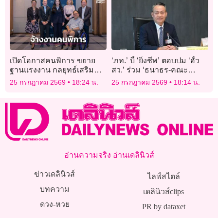
ประเทศ เรียกฮั๊วได้หรือไม่?
เปิดโอกาสคนพิการ ขยาย
‘ภท.’ บี้ ‘ยิ่งชีพ’ ตอบปม ‘ฮั้ว
ฐานแรงงาน กลยุทธ์เสริม
สว.’ ร่วม ‘ธนาธร-คณะ
แกร่งธุรกิจไทย
ก้าวหน้า-พรรคส้ม’ ซัด
25 กรกฎาคม 2569
18:24 น.
25 กรกฎาคม 2569
18:14 น.
‘สวามิภักดิ์’ จนไม่กล้าค้าน
อ่านความจริง อ่านเดลินิวส์
ข่าวเดลินิวส์
ไลฟ์สไตล์
บทความ
เดลินิวส์clips
ดวง-หวย
PR by dataxet