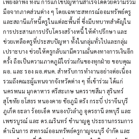
เพียงลำพัง ทั้งนี้ การแก้ไขปัญหานี้สำเร็จได้ด้วยความร่วม
มือจากภาคส่วนต่าง ๆ โดยเฉพาะสหกรณ์ออมทรัพย์ครู 
และสถานีแก้หนี้ครูในแต่ละพื้นที่ ซึ่งมีบทบาทสำคัญใน
การประสานการปรับโครงสร้างหนี้ ให้คำปรึกษา และ
ช่วยเหลือครูที่ประสบปัญหา ทั้งในกลุ่มทั่วไปและกลุ่ม
เปราะบาง ช่วยให้ครูกลับมามีความมั่นคงทางการเงินอีก
ครั้ง ถือเป็นความภาคภูมิใจร่วมกันของทุกฝ่าย ขอบคุณ 
ผอ. และ รอง ผอ.ศนค. สำหรับการทำงานอย่างต่อเนื่อง 
รวมถึงคณะผู้แทนจากจังหวัดต่าง ๆ ที่เข้าร่วม ได้แก่ 
นครพนม มุกดาหาร ศรีสะเกษ นครราชสีมา สุรินทร์ 
สุโขทัย ยโสธร หนองคาย ชัยภูมิ ตรัง กระบี่ ปราจีนบุรี 
ภูเก็ต ยะลา ร้อยเอ็ด หนองบัวลำภู อุดรธานี ลพบุรี และ
เพชรบูรณ์ และ ดร.ณรินทร์ ชำนาญดู ประธานกรรมการ
ดำเนินการ สหกรณ์ออมทรัพย์ครูกาญจนบุรี จำกัด และ