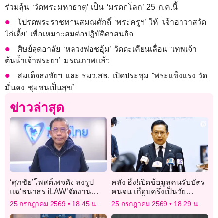
ร่วมลุ้น ‘วัดพระมหาธาตุ’ เป็น ‘มรดกโลก’ 25 ก.ค.นี้
โปรดพระราชทานสมณศักดิ์ ‘พระครูฯ’ ให้ ‘เจ้าอาวาสวัด
ไก่เตี้ย’ เพื่อเหมาะสมต่อปฏิบัติศาสนกิจ
ศิษย์สุดอาลัย ‘หลวงพ่อชอุ้ม’ วัดตะเคียนเลื่อน ‘เทพเจ้า
ต้นน้ำเจ้าพระยา’ มรณภาพแล้ว
สมเด็จธงชัยฯ และ รมว.สธ. เปิดประชุม “พระแข็งแรง วัด
มั่นคง ชุมชนเป็นสุข”
ข่าวล่าสุด
‘ศุภชัย’โพสต์เพจดัง ลงรูป
คลัง อึ้ง!เปิดข้อมูลคนรับบัตร
แฉ‘ธนาธร iLAW’จัดงาน
คนจน เกือบครึ่งเป็นวัย
พบปะผู้สมัคร สว.ประชาชน
แรงงาน ย้ำคนตกหล่นแจ้ง
25 กรกฎาคม 2569
18:45 น.
25 กรกฎาคม 2569
18:29 น.
ที่อิมแพ็คฯช่วงเลือกสว.ระดับ
ชื่อผู้ใหญ่บ้านได้