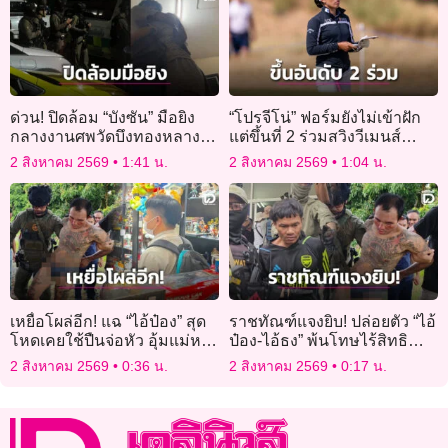
ด่วน! ปิดล้อม “บังซัน” มือยิง
“โปรจีโน่” ฟอร์มยังไม่เข้าฝัก
กลางงานศพวัดบึงทองหลาง
แต่ขึ้นที่ 2 ร่วมสวิงวีเมนส์
ถือปืนไลฟ์สดอยู่กับแฟนสาวใน
โอเพ่น
2 สิงหาคม 2569
1:41 น.
2 สิงหาคม 2569
1:04 น.
ห้อง
เหยื่อโผล่อีก! แฉ “ไอ้ป๋อง” สุด
ราชทัณฑ์แจงยิบ! ปล่อยตัว “ไอ้
โหดเคยใช้ปืนจ่อหัว อุ้มแม่หวัง
ป๋อง-ไอ้ธง” พ้นโทษไร้สิทธิ
พาไปฝังดินเขาชีจรรย์
พิเศษ ใช้กฎหมาย JSOC เฝ้า
2 สิงหาคม 2569
0:36 น.
2 สิงหาคม 2569
0:17 น.
ระวัง