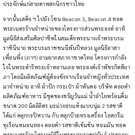
ประจักษ์แก่สายตาพสกนิกรชาวไทย
จากนั้นเสด็จ ฯ ไปยัง โซน Beacon 3, Beacon 4 ทอด
พระเนตรร้านจำหน่ายของโครงการส่วนพระองค์ อาทิ 
มูลนิธิส่งเสริมศิลปาชีพในสมเด็จพระนางเจ้าพระบรม
ราชินีนาถ พระบรมราชชนนีพันปีหลวง มูลนิธิอาสา
เพื่อนพึ่ง (ภาฯ) ยามยากสภากาชาดไทย โครงการกำลัง
ใจในพระดำริพระเจ้าหลานเธอ พระองค์เจ้าพัชรกิตติยา
ภา โดยมีผลิตภัณฑ์ผู้ต้องขังจากเรือนจำหญิงทั่วประเทศ
มาจำหน่าย อาทิ ผ้าปัก กระเป๋า ผ้าพันคอ บริษัท ดอยคำ 
ผลิตภัณฑ์อาหาร มีชุดของขวัญวันแม่ น้ำลำไยพร้อมดื่ม 
ขนาด 200 มิลลิลิตร มะม่วงอบแห้งแบบนุ่ม 2 รสชาติ 
ได้แก่ คลุกกะปิหวาน กับ คลุกบ๊วยทรงเครื่อง ไอศกรีม
ทุเรียนหมอนทอง ดอยคำ รสชาติเข้มข้น หอมมัน ทอด
พระเนตรร้านไตรมูลนิธิในพระบรมราชูปถัมภ์ ประกอบ