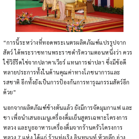
“การนี้ระหว่างที่ทอดพระเนตรผลิตภัณฑ์แปรรูปจาก
สัตว์ ได้พระราชทานพระราชดำริความตอนหนึ่งว่า ควร
ใช้วิธีรีดไข่จากปลาคาเวียร์ แทนการฆ่าปลา ซึ่งมีข้อดี
หลายประการทั้งในด้านคุณค่าทางโภชนาการและ
รสชาติ อีกทั้งยังเป็นการป้องกันการทารุณกรรมสัตว์อีก
ด้วย”
นอกจากผลิตภัณฑ์ข้างต้นแล้ว ยังมีการจัดมุมกาแฟ และ
ชา เพื่อนำเสนอเมนูเครื่องดื่มเย็นสูตรเฉพาะโครงการ
หลวง และบูธอาหารเครื่องดื่มจากร้านครัวโครงการ
หลวง 7 แห่ง ได้แก่ ร้านทุ่งเริง อินทนนท์ ห้วยลึก อ่าง