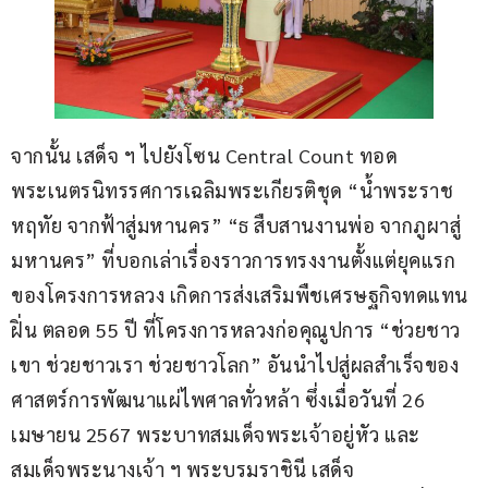
จากนั้น เสด็จ ฯ ไปยังโซน Central Count ทอด
พระเนตรนิทรรศการเฉลิมพระเกียรติชุด “น้ำพระราช
หฤทัย จากฟ้าสู่มหานคร” “ธ สืบสานงานพ่อ จากภูผาสู่
มหานคร” ที่บอกเล่าเรื่องราวการทรงงานตั้งแต่ยุคแรก
ของโครงการหลวง เกิดการส่งเสริมพืชเศรษฐกิจทดแทน
ฝิ่น ตลอด 55 ปี ที่โครงการหลวงก่อคุณูปการ “ช่วยชาว
เขา ช่วยชาวเรา ช่วยชาวโลก” อันนำไปสู่ผลสำเร็จของ
ศาสตร์การพัฒนาแผ่ไพศาลทั่วหล้า ซึ่งเมื่อวันที่ 26 
เมษายน 2567 พระบาทสมเด็จพระเจ้าอยู่หัว และ 
สมเด็จพระนางเจ้า ฯ พระบรมราชินี เสด็จ