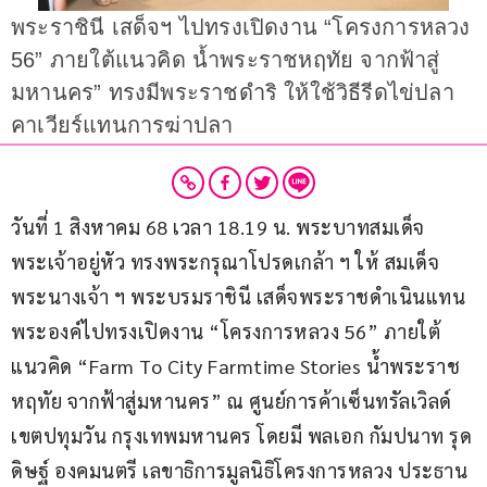
พระราชินี เสด็จฯ ไปทรงเปิดงาน “โครงการหลวง
56” ภายใต้แนวคิด น้ำพระราชหฤทัย จากฟ้าสู่
มหานคร” ทรงมีพระราชดำริ ให้ใช้วิธีรีดไข่ปลา
คาเวียร์แทนการฆ่าปลา
วันที่ 1 สิงหาคม 68 เวลา 18.19 น. พระบาทสมเด็จ
พระเจ้าอยู่หัว ทรงพระกรุณาโปรดเกล้า ฯ ให้ สมเด็จ
พระนางเจ้า ฯ พระบรมราชินี เสด็จพระราชดำเนินแทน
พระองค์ไปทรงเปิดงาน “โครงการหลวง 56” ภายใต้
แนวคิด “Farm To City Farmtime Stories น้ำพระราช
หฤทัย จากฟ้าสู่มหานคร” ณ ศูนย์การค้าเซ็นทรัลเวิลด์ 
เขตปทุมวัน กรุงเทพมหานคร โดยมี พลเอก กัมปนาท รุด
ดิษฐ์ องคมนตรี เลขาธิการมูลนิธิโครงการหลวง ประธาน