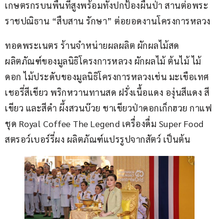
เกษตรกรบนพื้นที่สูงพร้อมทั้งปกป้องผืนป่า สานต่อพระ
ราชปณิธาน “สืบสาน รักษา” ต่อยอดงานโครงการหลวง
ทอดพระเนตร ร้านจำหน่ายผลผลิต ผักผลไม้สด 
ผลิตภัณฑ์ของมูลนิธิโครงการหลวง ผักผลไม้ ต้นไม้ ไม้
ดอก ไม้ประดับของมูลนิธิโครงการหลวงเช่น มะเขือเทศ
เชอรี่สีเขียว พริกหวานทานสด ฝรั่งเนื้อแดง องุ่นสีแดง สี
เขียว และสีดำ ผึ้งสวนบ๊วย ชาเขียวป่าดอกเก็กฮวย กาแฟ
ชุด Royal Coffee The Legend เครื่องดื่ม Super Food 
สตรอว์เบอร์รี่ผง ผลิตภัณฑ์แปรรูปจากสัตว์ เป็นต้น