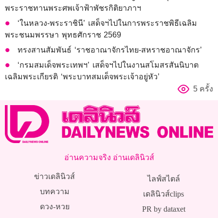
พระราชทานพระศพเจ้าฟ้าพัชรกิติยาภาฯ
‘ในหลวง-พระราชินี’ เสด็จฯไปในการพระราชพิธีเฉลิม
พระชนมพรรษา พุทธศักราช 2569
ทรงสานสัมพันธ์ ‘ราชอาณาจักรไทย-สหราชอาณาจักร’
‘กรมสมเด็จพระเทพฯ’ เสด็จฯไปในงานสโมสรสันนิบาต
เฉลิมพระเกียรติ ‘พระบาทสมเด็จพระเจ้าอยู่หัว’
5 ครั้ง
อ่านความจริง อ่านเดลินิวส์
ข่าวเดลินิวส์
ไลฟ์สไตล์
บทความ
เดลินิวส์clips
ดวง-หวย
PR by dataxet